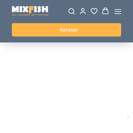
ДЖЕРСИ
ВЕТРОВКИ И
ТОЛСТОВКИ
ЖИЛЕТКИ
UPF+
КУРТКИ
КОФТЫ
БРЮКИ И
КЕПКИ И
АКСЕССУАРЫ
ШОРТЫ
ШАПКИ
Каталог