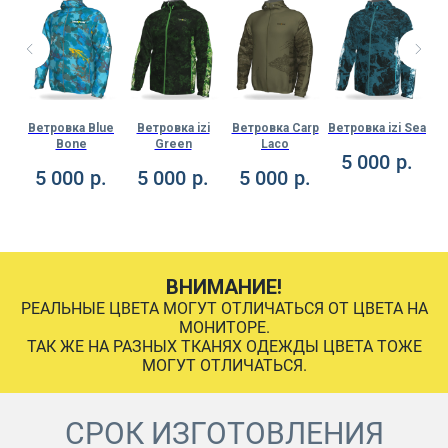
ght
Ветровка Blue
Ветровка izi
Ветровка Carp
Ветровка izi Sea
Ве
s
Bone
Green
Laco
5 000
р.
.
5 000
р.
5 000
р.
5 000
р.
ВНИМАНИЕ!
РЕАЛЬНЫЕ ЦВЕТА МОГУТ ОТЛИЧАТЬСЯ ОТ ЦВЕТА НА
МОНИТОРЕ.
ТАК ЖЕ НА РАЗНЫХ ТКАНЯХ ОДЕЖДЫ ЦВЕТА ТОЖЕ
МОГУТ ОТЛИЧАТЬСЯ.
СРОК ИЗГОТОВЛЕНИЯ