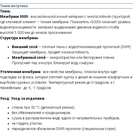
Ткани ветровка
Ткань:
Мембрана 5000
- высокотехнологичный материал с многослойной структурой,
где ключевой элемент — тонкая мембрана. Показатель «5000»
означает уровень
водонепроницаемости: материал выдерживает давление водяного столба
высотой 5 000 мм до начала просачивания.
Структура мембраны
Внешний слой
— плотная ткань с водоотталкивающей пропиткой (DWR).
Защищает мембрану, придаёт износостойкость.
Мембранный слой
— микропористая или беспоровая плёнка.
Пропускает пар изнутри, блокирует воду снаружи.
Утепленная мембрана
- все свойства мембраны, плюсом внутри идет
подкладка из флиса, которая утепляет куртку и делает ее ношение комфортным в
еще более суровых условиях. Температурный режим до 0 градусов, а с
термобельем - до -5, -7 градусов
Уход:
Уход за изделием
стирка при 30 °C (деликатный режим);
без отбеливателей и кондиционеров;
сушка в расправленном виде, вдали от нагревательных приборов;
не гладить утюгом;
периодическое обновление DWR‑пропитки (специальные спреи).