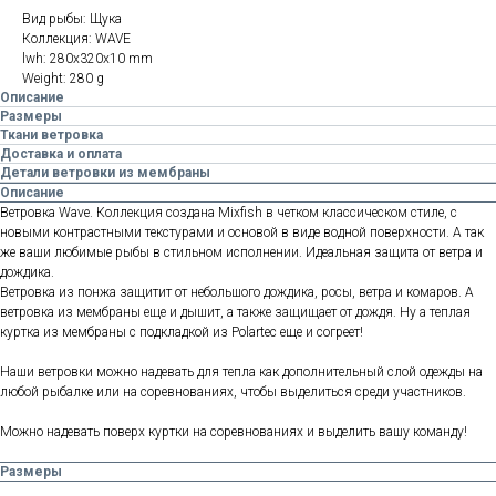
Вид рыбы: Щука
Коллекция: WAVE
lwh: 280x320x10 mm
Weight: 280 g
Описание
Размеры
Ткани ветровка
Доставка и оплата
Детали ветровки из мембраны
Описание
Ветровка Wave. Коллекция создана Mixfish в четком классическом стиле, с
новыми контрастными текстурами и основой в виде водной поверхности. А так
же ваши любимые рыбы в стильном исполнении. Идеальная защита от ветра и
дождика.
Ветровка из понжа защитит от небольшого дождика, росы, ветра и комаров. А
ветровка из мембраны еще и дышит, а также защищает от дождя. Ну а теплая
куртка из мембраны с подкладкой из Polartec еще и согреет!
Наши ветровки можно надевать для тепла как дополнительный слой одежды на
любой рыбалке или на соревнованиях, чтобы выделиться среди участников.
Можно надевать поверх куртки на соревнованиях и выделить вашу команду!
Размеры