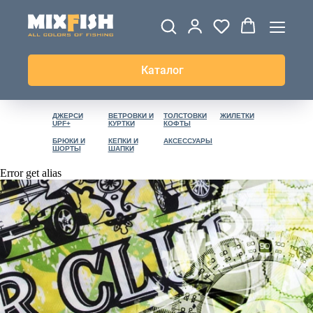
Каталог
ДЖЕРСИ
ВЕТРОВКИ И
ТОЛСТОВКИ
ЖИЛЕТКИ
UPF+
КУРТКИ
КОФТЫ
БРЮКИ И
КЕПКИ И
АКСЕССУАРЫ
ШОРТЫ
ШАПКИ
Error get alias