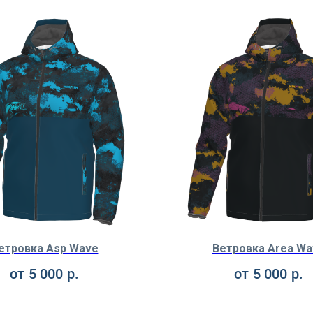
етровка Asp Wave
Ветровка Area Wa
от
5 000
р.
от
5 000
р.