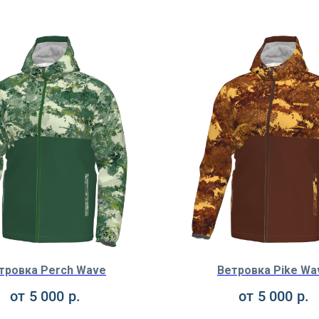
тровка Perch Wave
Ветровка Pike Wa
от
5 000
р.
от
5 000
р.