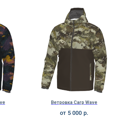
ve
Ветровка Carp Wave
от
5 000
р.