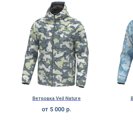
Ветровка Veil Nature
В
от
5 000
р.