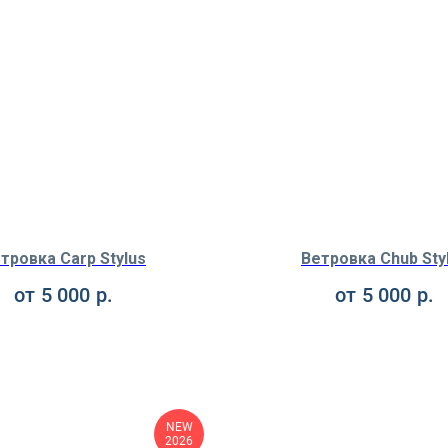
тровка Carp Stylus
Ветровка Chub Sty
от
5 000
р.
от
5 000
р.
NEW
2026