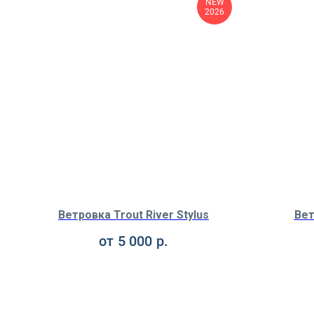
NEW
2026
Ветровка Trout River Stylus
Вет
от
5 000
р.