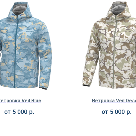
етровка Veil Blue
Ветровка Veil Des
от
5 000
р.
от
5 000
р.