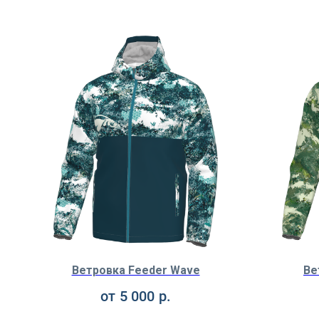
Ветровка Feeder Wave
Ве
от
5 000
р.