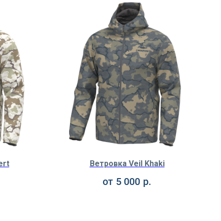
ert
Ветровка Veil Khaki
от
5 000
р.