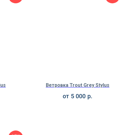
lus
Ветровка Trout Grey Stylus
от
5 000
р.