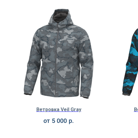
Ветровка Veil Gray
В
от
5 000
р.