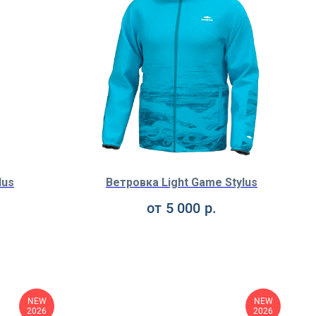
lus
Ветровка Light Game Stylus
от
5 000
р.
NEW
NEW
2026
2026