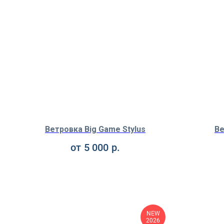
Ветровка Big Game Stylus
Ве
от
5 000
р.
NEW
2026