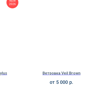
NEW
2026
ylus
Ветровка Veil Brown
от
5 000
р.