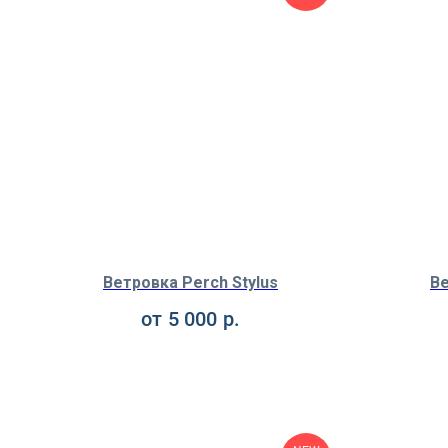
Ветровка Perch Stylus
Ве
от
5 000
р.