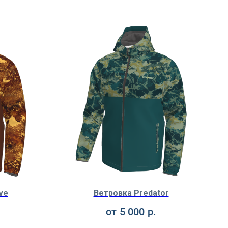
ve
Ветровка Predator
от
5 000
р.