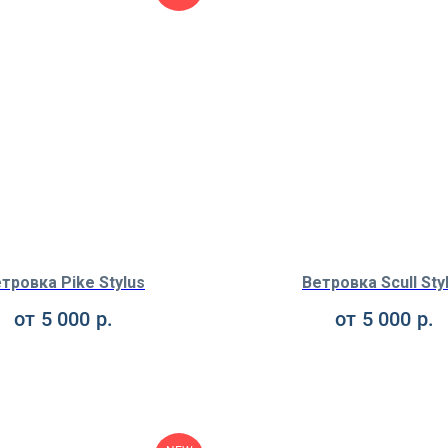
тровка Pike Stylus
Ветровка Scull Sty
от
5 000
р.
от
5 000
р.