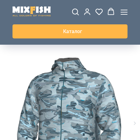
ДЖЕРСИ
ВЕТРОВКИ И
ТОЛСТОВКИ
ЖИЛЕТКИ
UPF+
КУРТКИ
КОФТЫ
БРЮКИ И
КЕПКИ И
АКСЕССУАРЫ
ШОРТЫ
ШАПКИ
Каталог