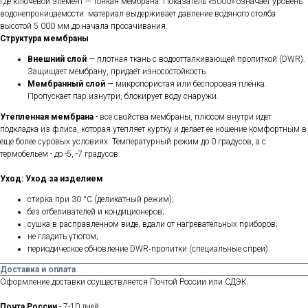
где ключевой элемент — тонкая мембрана. Показатель «5000»
означает уровень
водонепроницаемости: материал выдерживает давление водяного столба
высотой 5 000 мм до начала просачивания.
Структура мембраны
Внешний слой
— плотная ткань с водоотталкивающей пропиткой (DWR).
Защищает мембрану, придаёт износостойкость.
Мембранный слой
— микропористая или беспоровая плёнка.
Пропускает пар изнутри, блокирует воду снаружи.
Утепленная мембрана
- все свойства мембраны, плюсом внутри идет
подкладка из флиса, которая утепляет куртку и делает ее ношение комфортным в
еще более суровых условиях. Температурный режим до 0 градусов, а с
термобельем - до -5, -7 градусов
Уход:
Уход за изделием
стирка при 30 °C (деликатный режим);
без отбеливателей и кондиционеров;
сушка в расправленном виде, вдали от нагревательных приборов;
не гладить утюгом;
периодическое обновление DWR‑пропитки (специальные спреи).
Доставка и оплата
Оформление доставки осуществляется Почтой России или СДЭК.
Почта России
- 7-10 дней.