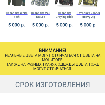
one
Ветровка White
Ветровка Veil
Ветровка
Ветровка Zander
В
Fish
Nature
Grayling Hide
Heavy Jig
.
5 000
р.
5 000
р.
5 000
р.
5 000
р.
ВНИМАНИЕ!
РЕАЛЬНЫЕ ЦВЕТА МОГУТ ОТЛИЧАТЬСЯ ОТ ЦВЕТА НА
МОНИТОРЕ.
ТАК ЖЕ НА РАЗНЫХ ТКАНЯХ ОДЕЖДЫ ЦВЕТА ТОЖЕ
МОГУТ ОТЛИЧАТЬСЯ.
СРОК ИЗГОТОВЛЕНИЯ