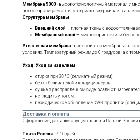
Мембрана 5000
- высокотехнологичный материал с мно
водонепроницаемости: материал выдерживает давление
Структура мембраны
Внешний слой
— плотная ткань с водоотталкива
Мембранный слой
— микропористая или беспоров
Утепленная мембрана
- все свойства мембраны, плюсо
условиях. Температурный режим до 0 градусов, а с термоб
Уход:
Уход за изделием
стирка при 30 °C (деликатный режим);
без отбеливателей и кондиционеров;
сушка в расправленном виде, вдали от нагревате
не гладить утюгом;
периодическое обновление DWR‑пропитки (специа
Доставка и оплата
Оформление доставки осуществляется Почтой России 
Почта России
- 7-10 дней.