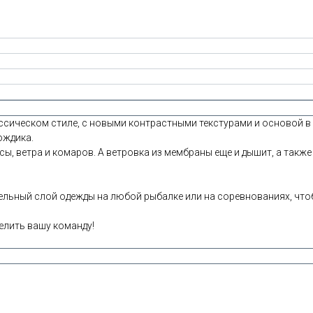
ассическом стиле, с новыми контрастными текстурами и основой 
ождика.
ы, ветра и комаров. А ветровка из мембраны еще и дышит, а также 
ельный слой одежды на любой рыбалке или на соревнованиях, что
елить вашу команду!