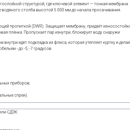
гослойной структурой, где ключевой элемент — тонкая мембрана. 
 водяного столба высотой 5 000 мм до начала просачивания.
ющей пропиткой (DWR). Защищает мембрану, придаёт износостойк
ая плёнка. Пропускает пар изнутри, блокирует воду снаружи.
м внутри идет подкладка из флиса, которая утепляет куртку и дел
ельем - до -5, -7 градусов
льных приборов;
льные спреи).
или СДЭК.