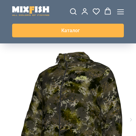
ДЖЕРСИ
ВЕТРОВКИ И
ТОЛСТОВКИ
ЖИЛЕТКИ
UPF+
КУРТКИ
КОФТЫ
БРЮКИ И
КЕПКИ И
АКСЕССУАРЫ
ШОРТЫ
ШАПКИ
Каталог