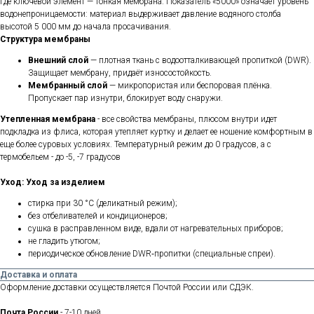
где ключевой элемент — тонкая мембрана. Показатель «5000»
означает уровень
водонепроницаемости: материал выдерживает давление водяного столба
высотой 5 000 мм до начала просачивания.
Структура мембраны
Внешний слой
— плотная ткань с водоотталкивающей пропиткой (DWR).
Защищает мембрану, придаёт износостойкость.
Мембранный слой
— микропористая или беспоровая плёнка.
Пропускает пар изнутри, блокирует воду снаружи.
Утепленная мембрана
- все свойства мембраны, плюсом внутри идет
подкладка из флиса, которая утепляет куртку и делает ее ношение комфортным в
еще более суровых условиях. Температурный режим до 0 градусов, а с
термобельем - до -5, -7 градусов
Уход:
Уход за изделием
стирка при 30 °C (деликатный режим);
без отбеливателей и кондиционеров;
сушка в расправленном виде, вдали от нагревательных приборов;
не гладить утюгом;
периодическое обновление DWR‑пропитки (специальные спреи).
Доставка и оплата
Оформление доставки осуществляется Почтой России или СДЭК.
Почта России
- 7-10 дней.