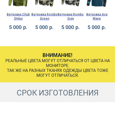
rch
Ветровка Chub
Ветровка Rombo
Ветровка Rombo
Ветровка Asp
Stylus
Green
Gray
Wave
.
5 000
р.
5 000
р.
5 000
р.
5 000
р.
ВНИМАНИЕ!
РЕАЛЬНЫЕ ЦВЕТА МОГУТ ОТЛИЧАТЬСЯ ОТ ЦВЕТА НА
МОНИТОРЕ.
ТАК ЖЕ НА РАЗНЫХ ТКАНЯХ ОДЕЖДЫ ЦВЕТА ТОЖЕ
МОГУТ ОТЛИЧАТЬСЯ.
СРОК ИЗГОТОВЛЕНИЯ