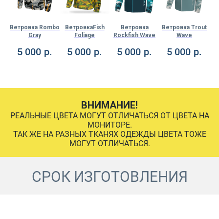
out
Ветровка Rombo
ВетровкаFish
Ветровка
Ветровка Trout
Ве
Gray
Foliage
Rockfish Wave
Wave
.
5 000
р.
5 000
р.
5 000
р.
5 000
р.
ВНИМАНИЕ!
РЕАЛЬНЫЕ ЦВЕТА МОГУТ ОТЛИЧАТЬСЯ ОТ ЦВЕТА НА
МОНИТОРЕ.
ТАК ЖЕ НА РАЗНЫХ ТКАНЯХ ОДЕЖДЫ ЦВЕТА ТОЖЕ
МОГУТ ОТЛИЧАТЬСЯ.
СРОК ИЗГОТОВЛЕНИЯ