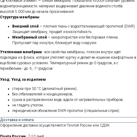
где ключевой элемент — тонкая мембрана. Показатель «5000»
означает уровень
водонепроницаемости: материал выдерживает давление водяного столба
высотой 5 000 мм до начала просачивания.
Структура мембраны
Внешний слой
— плотная ткань с водоотталкивающей пропиткой (DWR).
Защищает мембрану, придаёт износостойкость.
Мембранный слой
— микропористая или беспоровая плёнка.
Пропускает пар изнутри, блокирует воду снаружи.
Утепленная мембрана
- все свойства мембраны, плюсом внутри идет
подкладка из флиса, которая утепляет куртку и делает ее ношение комфортным в
еще более суровых условиях. Температурный режим до 0 градусов, а с
термобельем - до -5, -7 градусов
Уход:
Уход за изделием
стирка при 30 °C (деликатный режим);
без отбеливателей и кондиционеров;
сушка в расправленном виде, вдали от нагревательных приборов;
не гладить утюгом;
периодическое обновление DWR‑пропитки (специальные спреи).
Доставка и оплата
Оформление доставки осуществляется Почтой России или СДЭК.
Почта России
- 7-10 дней.