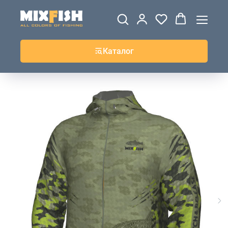
ДЖЕРСИ
ВЕТРОВКИ И
ТОЛСТОВКИ
ЖИЛЕТКИ
UPF+
КУРТКИ
КОФТЫ
БРЮКИ И
КЕПКИ И
АКСЕССУАРЫ
ШОРТЫ
ШАПКИ
Каталог