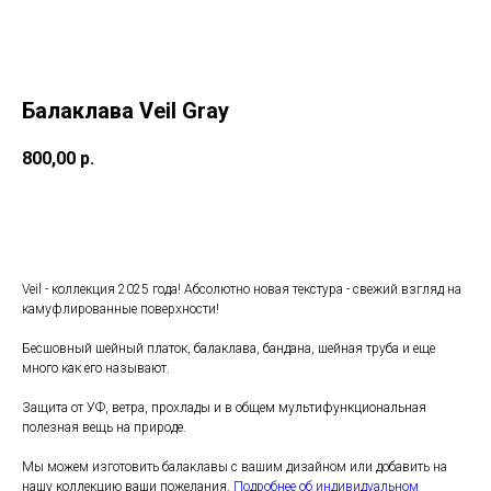
Балаклава Veil Gray
800,00
р.
Купить
Veil - коллекция 2025 года! Абсолютно новая текстура - свежий взгляд на
камуфлированные поверхности!
Бесшовный шейный платок, балаклава, бандана, шейная труба и еще
много как его называют.
Защита от УФ, ветра, прохлады и в общем мультифункциональная
полезная вещь на природе.
Мы можем изготовить балаклавы с вашим дизайном или добавить на
нашу коллекцию ваши пожелания.
Подробнее об индивидуальном