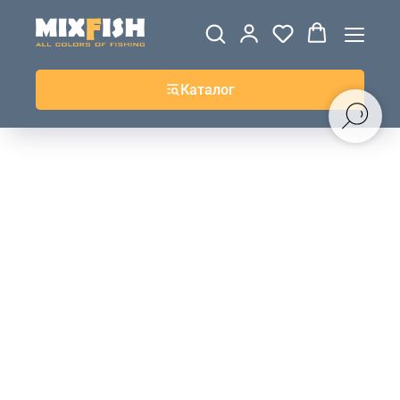
ДЖЕРСИ
ВЕТРОВКИ И
ТОЛСТОВКИ
ЖИЛЕТКИ
UPF+
КУРТКИ
КОФТЫ
БРЮКИ И
КЕПКИ И
АКСЕССУАРЫ
ШОРТЫ
ШАПКИ
Каталог