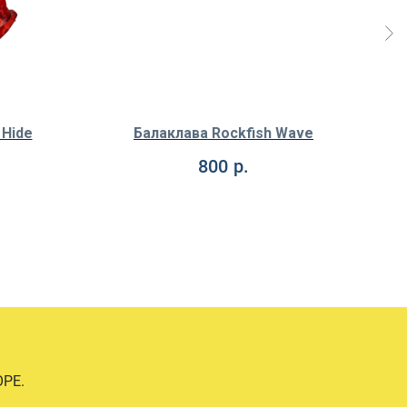
 Hide
Балаклава Rockfish Wave
Б
800
р.
РЕ.