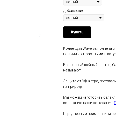
Добавления
Купить
Коллекция Wave.Выполнена в р
новыми контрастными текстур
Бесшовный шейный платок, бал
называют.
Защита от УФ, ветра, прохла
на природе.
Мы можем изготовить балакла
коллекцию ваши пожелания.
П
Перед первым применением ре