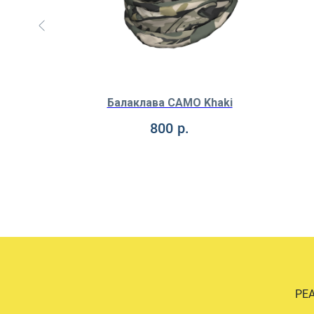
unter
Балаклава CAMO Khaki
800
р.
РЕ