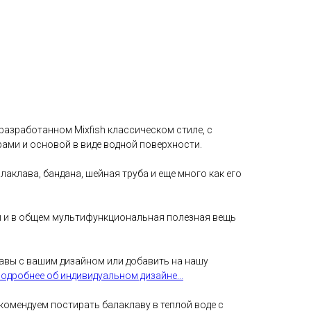
азработанном Mixfish классическом стиле, с
ами и основой в виде водной поверхности.
аклава, бандана, шейная труба и еще много как его
ды и в общем мультифункциональная полезная вещь
вы с вашим дизайном или добавить на нашу
одробнее об индивидуальном дизайне...
комендуем постирать балаклаву в теплой воде с