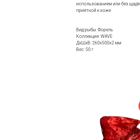
использованием или без щадящ
приятной к коже
Вид рыбы: Форель
Коллекция: WAVE
ДxШxВ: 260x500x2 мм
Вес: 50 г