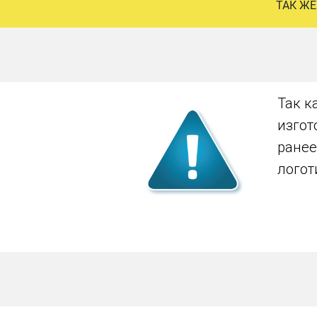
ТАК ЖЕ
Так к
изгот
ранее
логот