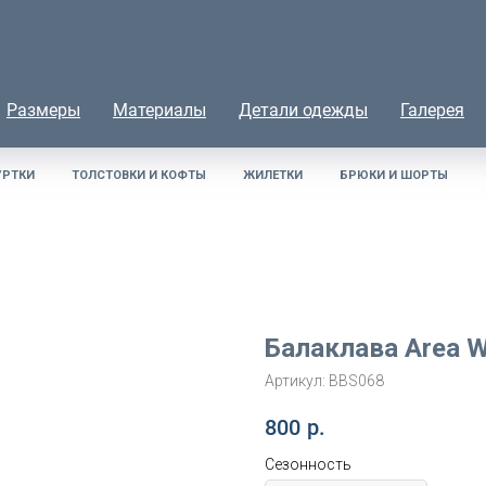
Размеры
Материалы
Детали одежды
Галерея
УРТКИ
ТОЛСТОВКИ И КОФТЫ
ЖИЛЕТКИ
БРЮКИ И ШОРТЫ
Балаклава Area 
Артикул:
BBS068
800
р.
Сезонность