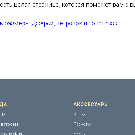
 есть целая страница, которая поможет вам с 
ь размеры Джерси, ветровок и толстовок...
ДА
АКССЕСУАРЫ
UPF
Кепки
и ветровки
Перчатки
ки и кофты
Ремни