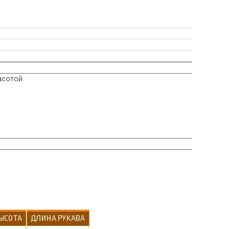
асотой.