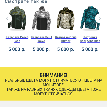
Смотрите так же
il
Ветровка Perch
Ветровка Scull
Ветровка Chub
Ветровка
В
Laco
Wave
Hunter
Scorpena Hide
.
5 000
р.
5 000
р.
5 000
р.
5 000
р.
ВНИМАНИЕ!
РЕАЛЬНЫЕ ЦВЕТА МОГУТ ОТЛИЧАТЬСЯ ОТ ЦВЕТА НА
МОНИТОРЕ.
ТАК ЖЕ НА РАЗНЫХ ТКАНЯХ ОДЕЖДЫ ЦВЕТА ТОЖЕ
МОГУТ ОТЛИЧАТЬСЯ.