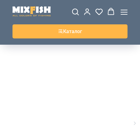
ДЖЕРСИ
ВЕТРОВКИ И
ТОЛСТОВКИ
ЖИЛЕТКИ
UPF+
КУРТКИ
КОФТЫ
БРЮКИ И
КЕПКИ И
АКСЕССУАРЫ
ШОРТЫ
ШАПКИ
Каталог