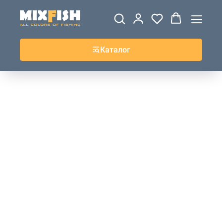
ДЖЕРСИ
ВЕТРОВКИ И
ТОЛСТОВКИ
ЖИЛЕТКИ
UPF+
КУРТКИ
КОФТЫ
БРЮКИ И
КЕПКИ И
АКСЕССУАРЫ
ШОРТЫ
ШАПКИ
Каталог