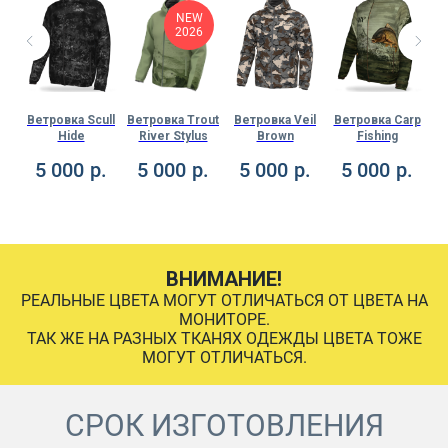
NEW
2026
sh
Ветровка Scull
Ветровка Trout
Ветровка Veil
Ветровка Carp
Ве
Hide
River Stylus
Brown
Fishing
.
5 000
р.
5 000
р.
5 000
р.
5 000
р.
ВНИМАНИЕ!
РЕАЛЬНЫЕ ЦВЕТА МОГУТ ОТЛИЧАТЬСЯ ОТ ЦВЕТА НА
МОНИТОРЕ.
ТАК ЖЕ НА РАЗНЫХ ТКАНЯХ ОДЕЖДЫ ЦВЕТА ТОЖЕ
МОГУТ ОТЛИЧАТЬСЯ.
СРОК ИЗГОТОВЛЕНИЯ