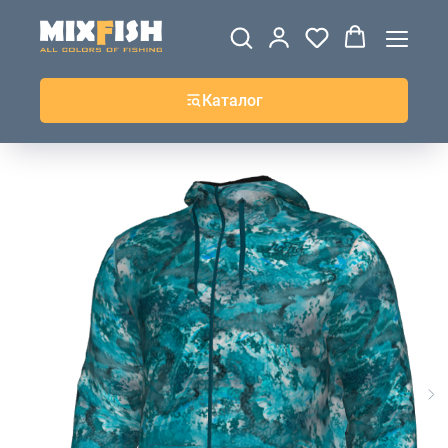
ДЖЕРСИ
ВЕТРОВКИ И
ТОЛСТОВКИ
ЖИЛЕТКИ
UPF+
КУРТКИ
КОФТЫ
БРЮКИ И
КЕПКИ И
АКСЕССУАРЫ
ШОРТЫ
ШАПКИ
Каталог