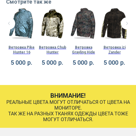
Смотрите так же
rch
Ветровка Pike
Ветровка Chub
Ветровка
Ветровка izi
В
Hunter 16
Hunter
Grayling Hide
Zander
.
5 000
р.
5 000
р.
5 000
р.
5 000
р.
ВНИМАНИЕ!
РЕАЛЬНЫЕ ЦВЕТА МОГУТ ОТЛИЧАТЬСЯ ОТ ЦВЕТА НА
МОНИТОРЕ.
ТАК ЖЕ НА РАЗНЫХ ТКАНЯХ ОДЕЖДЫ ЦВЕТА ТОЖЕ
МОГУТ ОТЛИЧАТЬСЯ.