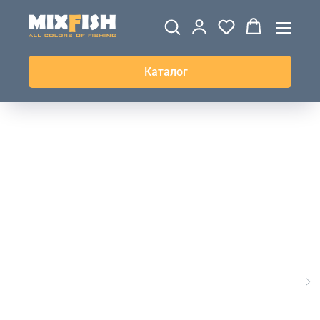
ДЖЕРСИ
ВЕТРОВКИ И
ТОЛСТОВКИ
ЖИЛЕТКИ
UPF+
КУРТКИ
КОФТЫ
БРЮКИ И
КЕПКИ И
АКСЕССУАРЫ
ШОРТЫ
ШАПКИ
Каталог