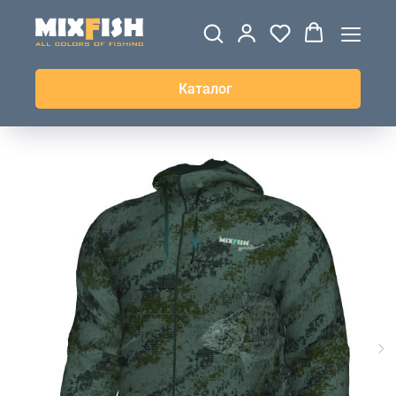
ДЖЕРСИ
ВЕТРОВКИ И
ТОЛСТОВКИ
ЖИЛЕТКИ
UPF+
КУРТКИ
КОФТЫ
БРЮКИ И
КЕПКИ И
АКСЕССУАРЫ
ШОРТЫ
ШАПКИ
Каталог