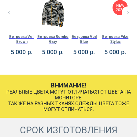
NEW
2026
aze
Ветровка Veil
Ветровка Rombo
Ветровка Veil
Ветровка Pike
Ве
Brown
Gray
Blue
Stylus
.
5 000
р.
5 000
р.
5 000
р.
5 000
р.
ВНИМАНИЕ!
РЕАЛЬНЫЕ ЦВЕТА МОГУТ ОТЛИЧАТЬСЯ ОТ ЦВЕТА НА
МОНИТОРЕ.
ТАК ЖЕ НА РАЗНЫХ ТКАНЯХ ОДЕЖДЫ ЦВЕТА ТОЖЕ
МОГУТ ОТЛИЧАТЬСЯ.
СРОК ИЗГОТОВЛЕНИЯ