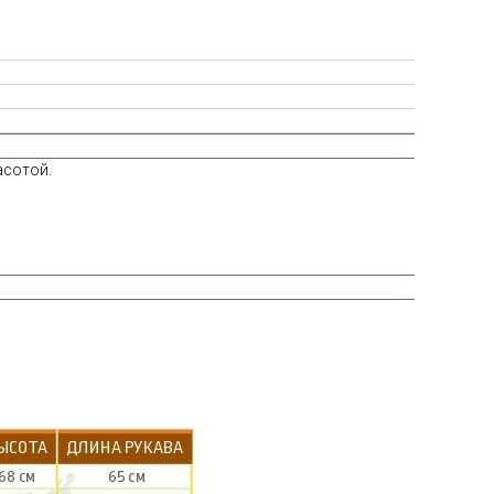
асотой.