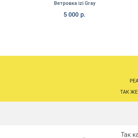
Sky
Ветровка izi Gray
5 000
р.
РЕ
ТАК ЖЕ
Так к