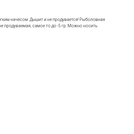
егким начёсом. Дышит и не продувается! Рыболовная
 не продуваемая, самое то до -5 гр. Можно носить