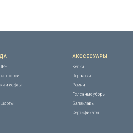
ДА
АКССЕСУАРЫ
UPF
Кепки
и ветровки
Перчатки
ки и кофты
Ремни
и
Головные уборы
 шорты
Балаклавы
Сертификаты