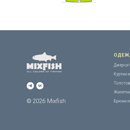
ОДЕЖ
Джерси 
Куртки 
Толстов
Жилетк
© 2026 Mixfish
Брюки и