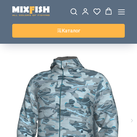
ДЖЕРСИ
ВЕТРОВКИ И
ТОЛСТОВКИ
ЖИЛЕТКИ
UPF+
КУРТКИ
КОФТЫ
БРЮКИ И
КЕПКИ И
АКСЕССУАРЫ
ШОРТЫ
ШАПКИ
Каталог