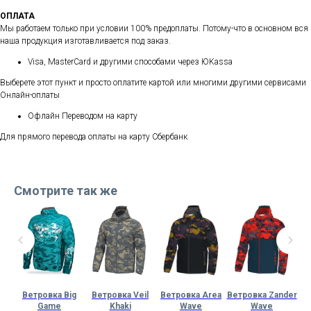
ОПЛАТА
Мы работаем только при условии 100% предоплаты. Потому-что в основном вся
наша продукция изготавливается под заказ.
Visa, MasterCard и другими способами через ЮKassa
Выберете этот пункт и просто оплатите картой или многими другими сервисами
Онлайн-оплаты
Офлайн Переводом на карту
Для прямого перевода оплаты на карту Сбербанк
Смотрите так же
out
Ветровка Big
Ветровка Veil
Ветровка Area
Ветровка Zander
В
s
Game
Khaki
Wave
Wave