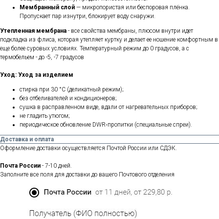
Мембранный слой
— микропористая или беспоровая плёнка.
Пропускает пар изнутри, блокирует воду снаружи.
Утепленная мембрана
- все свойства мембраны, плюсом внутри идет
подкладка из флиса, которая утепляет куртку и делает ее ношение комфортным в
еще более суровых условиях. Температурный режим до 0 градусов, а с
термобельем - до -5, -7 градусов
Уход:
Уход за изделием
стирка при 30 °C (деликатный режим);
без отбеливателей и кондиционеров;
сушка в расправленном виде, вдали от нагревательных приборов;
не гладить утюгом;
периодическое обновление DWR‑пропитки (специальные спреи).
Доставка и оплата
Оформление доставки осуществляется Почтой России или СДЭК.
Почта России
- 7-10 дней.
Заполните все поля для доставки до вашего Почтового отделения