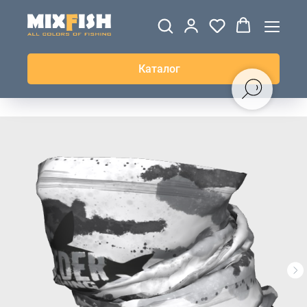
ДЖЕРСИ
ВЕТРОВКИ И
ТОЛСТОВКИ
ЖИЛЕТКИ
UPF+
КУРТКИ
КОФТЫ
БРЮКИ И
КЕПКИ И
АКСЕССУАРЫ
ШОРТЫ
ШАПКИ
Каталог