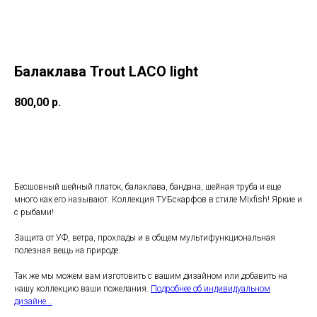
Балаклава Trout LACO light
800,00
р.
В КОРЗИНУ
Бесшовный шейный платок, балаклава, бандана, шейная труба и еще
много как его называют. Коллекция ТУБскарфов в стиле Mixfish! Яркие и
с рыбами!
Защита от УФ, ветра, прохлады и в общем мультифункциональная
полезная вещь на природе.
Так же мы можем вам изготовить с вашим дизайном или добавить на
нашу коллекцию ваши пожелания.
Подробнее об индивидуальном
дизайне...