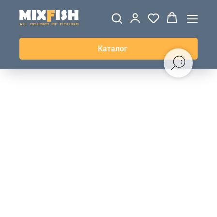
ДЖЕРСИ
ВЕТРОВКИ И
ТОЛСТОВКИ
ЖИЛЕТКИ
UPF+
КУРТКИ
КОФТЫ
БРЮКИ И
КЕПКИ И
АКСЕССУАРЫ
ШОРТЫ
ШАПКИ
Каталог