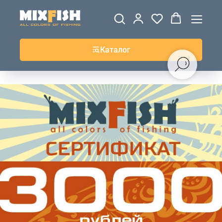
ДЖЕРСИ
ВЕТРОВКИ И
ТОЛСТОВКИ
ЖИЛЕТКИ
UPF+
КУРТКИ
КОФТЫ
БРЮКИ И
КЕПКИ И
АКСЕССУАРЫ
ШОРТЫ
ШАПКИ
Каталог