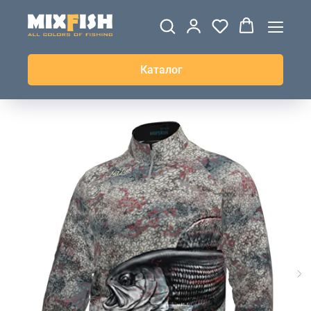
ДЖЕРСИ
ВЕТРОВКИ И
ТОЛСТОВКИ
ЖИЛЕТКИ
UPF+
КУРТКИ
КОФТЫ
БРЮКИ И
КЕПКИ И
АКСЕССУАРЫ
ШОРТЫ
ШАПКИ
Каталог