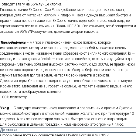
- отводит влагу на 55% лучше хлопка.
Главное отличие ExCool от CoolPass - добавление инновационных волокон,
которые делают материал мягким и гладким. Такая одежда высыхает быстро и
практически не ловит зацепки. ExCool отлично ведет себя и в соленой воде, не
теряет качеств после высыхания. Ткань UPF 50+. Это означает, что блокируется и
отражается 95% УФ-излучения, даже если джерси намокла.
Термобифлекс
– мягкое и гладкое синтетическое полотно, которое
изготавливается методом вязания и представляет собой множество петель,
соединенных вместе. Название ткани образовано от английского сочетания: bi —
переводится как «два» и flexible — «растягивающийся», то есть «тянущийся в две
стороны». Эта ткань обладает высокой растяжимостью (до 300%), ее практически
невозможно порвать или деформировать. Уход за бифлексом очень прост, а
служит материал долгое время, не теряя своих качеств и свойств.
Джерси из термобифлекса отводят влагу от тела, быстро высыхают и не мнутся.
Кроме этого, материал не выгорает на солнце, не теряет внешнего вида, а на его
поверхности не образуются катышки.
100% полиэстер.
Уход
– Благодаря качественному нанесению и современным краскам Джерси
можно спокойно стирать в стиральной машине. Желательно при температуре 40
градусов. А так же после стирки она очень быстро сохнет и ее не надо гладить.
Для рыболовов в дальних поездках и командировках это огромный плюс.
Доставка
Оформление доставки осуществляется Почтой России или СДЭК.