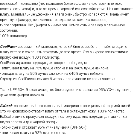
невысокой плотностью (что позволяет более эффективно отводить тепло с
поверхности кожи) и, в то же время, хорошей износостойкостью. Не накапливает
влагу, минимальные удержания влаги очень быстро испаряются. Ткань имеет
приятную фактуру, не вызывает раздражение кожных покровов,
гипоаллергенна. Вес Джерси минимален. Компактный размер в сложенном
состоянии.
100% полиэстер.
CoolPass
- современный материал, который был разработан, чтобы отводить
влагу от тела и сохранять его сухим долгое время. Это микроволокно отлично
пропускает воздух. 100% полиэстер.
CoolPass идеально подходит для спортивной одежды:
- впитывает влагу на 73% лучше хлопка и на 346% лучше нейлона.
- отводит влагу на 50% лучше хлопок и на 640% лучше нейлона.
Одежда из CoolPassвысыхает быстро и практически не ловит зацепки.
Ткань UPF 50+. Это означает, что блокируется и отражается 95% УФ-излучения,
даже если джерси намокла.
ExCool
- современный технологичный материал со специальной формой нитей.
Это микроволокно отводит влагу от тела и охлаждает кожу. 100% полиэстер.
ExCool отлично пропускает воздух, поэтому идеально подходит для активных
видов спорта и для жаркой погоды:
- блокирует и отражает 95% УФ-излучения (UPF 50+);
- впитывает влагу на 93% лучше хлопка;