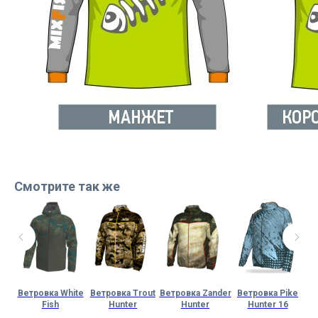
Смотрите так же
hub
Ветровка White
Ветровка Trout
Ветровка Zander
Ветровка Pike
Ве
Fish
Hunter
Hunter
Hunter 16