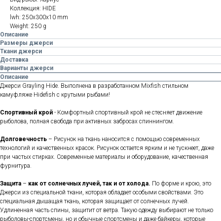
Коллекция: HIDE
lwh: 250x300x10 mm
Weight: 250 g
Описание
Размеры джерси
Ткани джерси
Доставка
Варианты джерси
Описание
Джерси Grayling Hide. Выполнена в разработанном Mixfish стильном
камуфляже Hidefish с крутыми рыбами!
Спортивный крой
- Комфортный спортивный крой не стесняет движение
рыболова, полная свобода при активных забросах спиннингом.
Долговечность
– Рисунок на ткань наносится с помощью современных
технологий и качественных красок. Рисунок остается ярким и не тускнеет, даже
при частых стирках. Современные материалы и оборудование, качественная
фурнитура.
Защита
–
как от солнечных лучей, так и от холода.
По форме и крою, это
Джерси из специальной ткани, которая обладает особыми свойствами. Это
специальная дышащая ткань, которая защищает от солнечных лучей.
Удлиненная часть спины, защитит от ветра. Такую одежду выбирают не только
рыболовы-спортсмены, но и обычные спортсмены и даже байкеры, которые