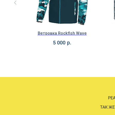
ack
Ветровка Rockfish Wave
5 000
р.
РЕ
ТАК ЖЕ