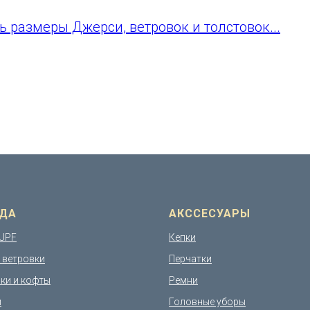
ь размеры Джерси, ветровок и толстовок...
ДА
АКССЕСУАРЫ
UPF
Кепки
и ветровки
Перчатки
ки и кофты
Ремни
и
Головные уборы