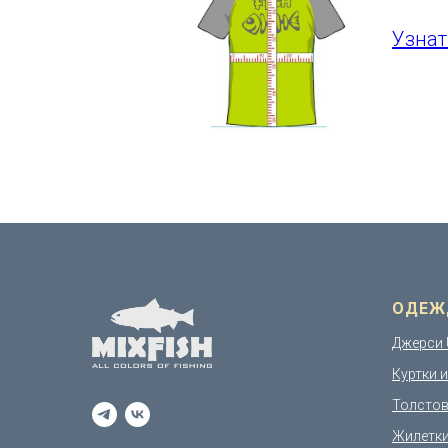
Узнат
ОДЕЖ
Джерси 
Куртки 
Толстов
Жилетк