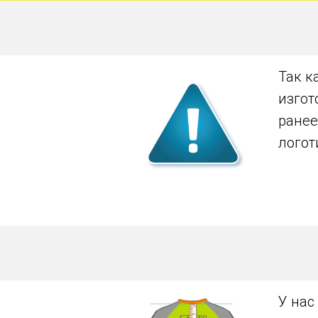
Так к
изгот
ранее
логот
У нас