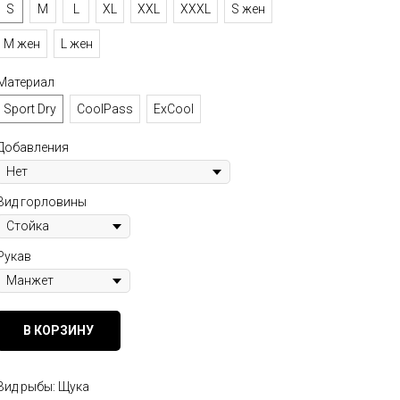
S
M
L
XL
XXL
XXXL
S жен
M жен
L жен
Материал
Sport Dry
CoolPass
ExCool
Добавления
Вид горловины
Рукав
В КОРЗИНУ
Вид рыбы: Щука