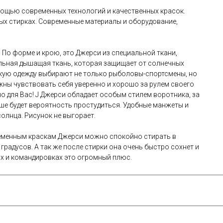
мощью современных технологий и качественных красок.
стых стирках. Современные материалы и оборудование,
.
По форме и крою, это Джерси из специальной ткани,
льная дышащая ткань, которая защищает от солнечных
Такую одежду выбирают не только рыболовы-спортсмены, но
жны чувствовать себя уверенно и хорошо за рулем своего
но для Вас! J Джерси обладает особым стилем воротника, за
ньше будет вероятность простудиться. Удобные манжеты и
олнца. Рисунок не выгорает.
еменным краскам Джерси можно спокойно стирать в
градусов. А так же после стирки она очень быстро сохнет и
ках и командировках это огромный плюс.