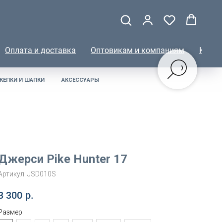
Оплата и доставка
Оптовикам и компаниям
КОНТ
КЕПКИ И ШАПКИ
АКСЕССУАРЫ
Джерси Pike Hunter 17
Артикул:
JSD010S
3 300
р.
Размер