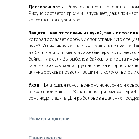
Долговечность
– Рисунок на ткань наносится с по
Рисунок остается ярким и не тускнеет, даже при ча
качественная фурнитура.
Защита
–
как от солнечных лучей, так и от холода
которая обладает особыми свойствами. Это специа
лучей. Удлиненная часть спины, защитит от ветра. 
и обычные спортсмены и даже байкеры, которые дол
байка. Ну а если Вы рыболов-байкер, эта кофта имен
счет чего закрывается грудная клетка и горло и ме
длинные рукава позволят защитить кожу от ветра и с
Уход
– Благодаря качественному нанесению и совр
стиральной машине. Желательно при температуре 40 
ее не надо гладить. Для рыболовов в дальних поезд
Размеры джерси
Ткани джерси