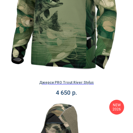
Джерси PRO Trout River Stylus
4 650
р.
NEW
2026