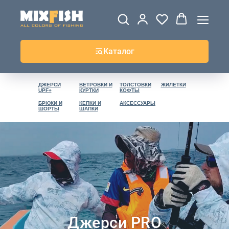
Каталог
ДЖЕРСИ
ВЕТРОВКИ И
ТОЛСТОВКИ
ЖИЛЕТКИ
UPF+
КУРТКИ
КОФТЫ
БРЮКИ И
КЕПКИ И
АКСЕССУАРЫ
ШОРТЫ
ШАПКИ
Джерси PRO