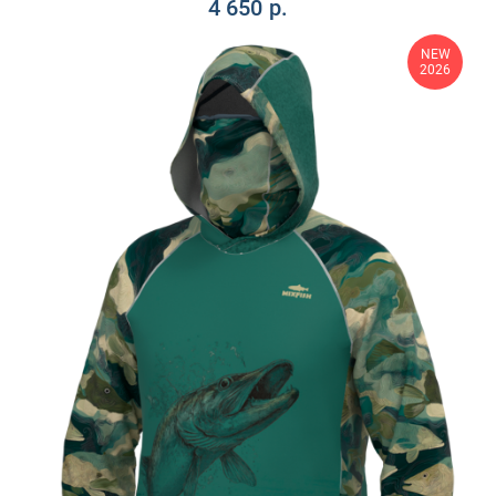
4 650
р.
NEW
2026