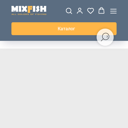
ДЖЕРСИ
ВЕТРОВКИ И
ТОЛСТОВКИ
ЖИЛЕТКИ
UPF+
КУРТКИ
КОФТЫ
БРЮКИ И
КЕПКИ И
АКСЕССУАРЫ
ШОРТЫ
ШАПКИ
Каталог