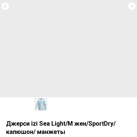
Джерси izi Sea Light/M жен/SportDry/
капюшон/ манжеты