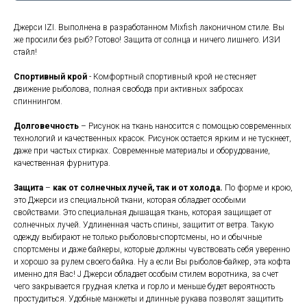
Джерси IZI. Выполнена в разработанном Mixfish лаконичном стиле. Вы
же просили без рыб? Готово! Защита от солнца и ничего лишнего. ИЗИ
стайл!
Спортивный крой
- Комфортный спортивный крой не стесняет
движение рыболова, полная свобода при активных забросах
спиннингом.
Долговечность
– Рисунок на ткань наносится с помощью современных
технологий и качественных красок. Рисунок остается ярким и не тускнеет,
даже при частых стирках. Современные материалы и оборудование,
качественная фурнитура.
Защита
–
как от солнечных лучей, так и от холода.
По форме и крою,
это Джерси из специальной ткани, которая обладает особыми
свойствами. Это специальная дышащая ткань, которая защищает от
солнечных лучей. Удлиненная часть спины, защитит от ветра. Такую
одежду выбирают не только рыболовы-спортсмены, но и обычные
спортсмены и даже байкеры, которые должны чувствовать себя уверенно
и хорошо за рулем своего байка. Ну а если Вы рыболов-байкер, эта кофта
именно для Вас! J Джерси обладает особым стилем воротника, за счет
чего закрывается грудная клетка и горло и меньше будет вероятность
простудиться. Удобные манжеты и длинные рукава позволят защитить