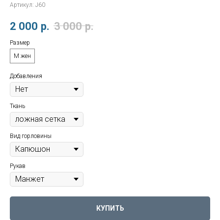
Артикул:
J60
2 000
р.
3 000
р.
Размер
M жен
Добавления
Ткань
Вид горловины
Рукав
КУПИТЬ