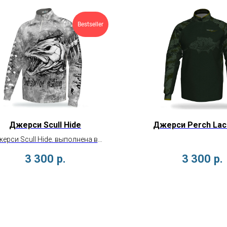
Bestseller
Джерси Scull Hide
Джерси Perch Lac
ерси Scull Hide. выполнена в
работанном Mixfish стильном
3 300
р.
3 300
р.
ляже Hidefish с крутыми рыбами!