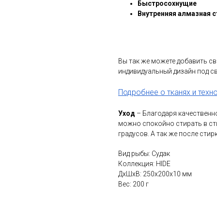
Быстросохнущие
Внутренняя алмазная с
Вы так же можете добавить сво
индивидуальный дизайн под св
Подробнее о тканях и технол
Уход
– Благодаря качественн
можно спокойно стирать в ст
градусов. А так же после стир
Вид рыбы: Судак
Коллекция: HIDE
ДxШxВ: 250x200x10 мм
Вес: 200 г