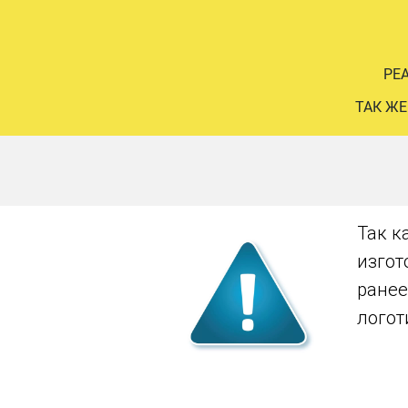
РЕ
ТАК ЖЕ
Так к
изгот
ранее
логот