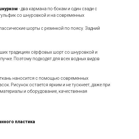
шнурком
- два кармана по бокам и один сзади с
 гульфик со шнуровкой и на современных
классические шорты с резинкой по поясу. Задний
чших традициях сёрфовых шорт со шнуровкой и
пучке. Поэтому подходят для всех водных видов
 ткань наносится с помощью современных
сок. Рисунок остается ярким и не тускнеет, даже при
 материалы и оборудование, качественная
анного пластика