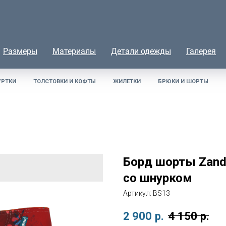
Размеры
Материалы
Детали одежды
Галерея
УРТКИ
ТОЛСТОВКИ И КОФТЫ
ЖИЛЕТКИ
БРЮКИ И ШОРТЫ
Борд шорты Zand
со шнурком
Артикул:
BS13
2 900
р.
4 150
р.