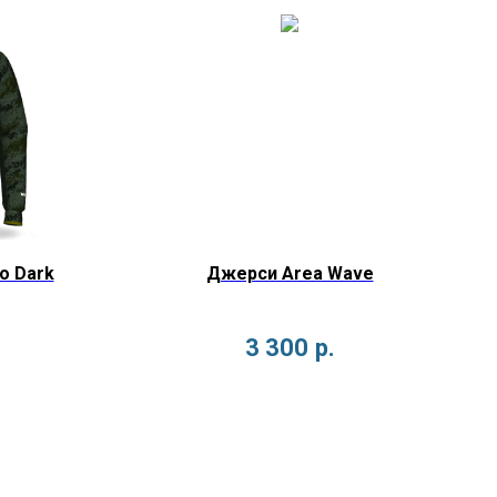
o Dark
Джерси Area Wave
3 300
р.