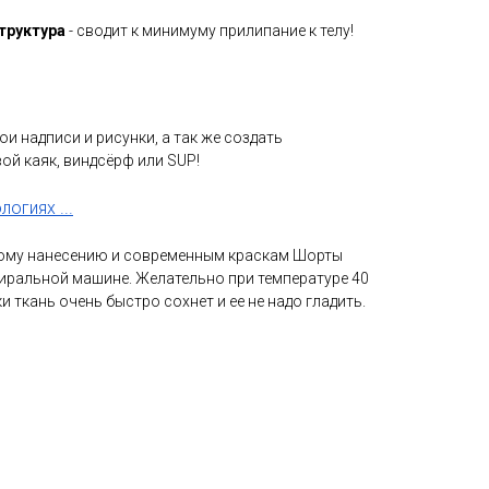
труктура
- сводит к минимуму прилипание к телу!
и надписи и рисунки, а так же создать
ой каяк, виндсёрф или SUP!
огиях ...
ому нанесению и современным краскам Шорты
иральной машине. Желательно при температуре 40
ки ткань очень быстро сохнет и ее не надо гладить.