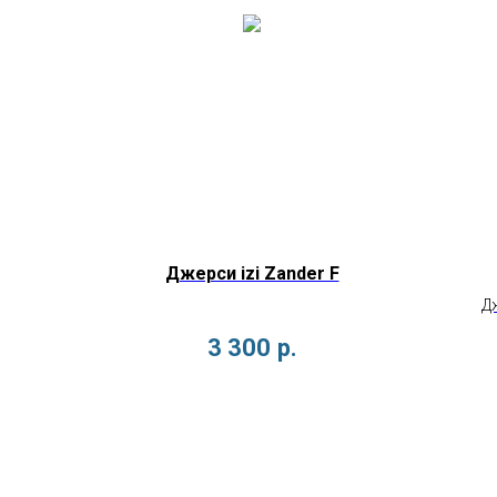
Джерси izi Zander F
Дж
раз
3 300
р.
камуф