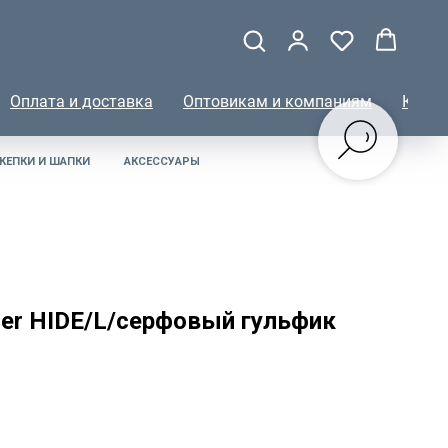
Оплата и доставка
Оптовикам и компаниям
КОНТ
КЕПКИ И ШАПКИ
АКСЕССУАРЫ
er HIDE/L/серфовый гульфик