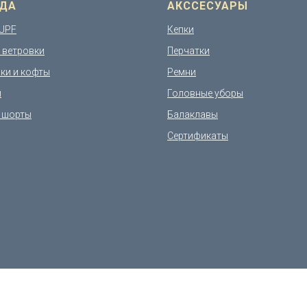
ДА
АКССЕСУАРЫ
UPF
Кепки
и ветровки
Перчатки
ки и кофты
Ремни
и
Головные уборы
 шорты
Балаклавы
Сертификаты