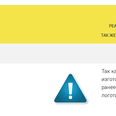
РЕ
ТАК ЖЕ
Так к
изгот
ранее
логот