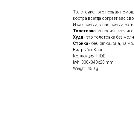
Толстовка - это первая помощ
костра всегда согреет вас св
И как всегда, у нас всегда ест
Толстовка
- классическая,иде
Худи
- это толстовка без молн
Стойка
- без капюшона, на мо
Вид рыбы: Карп
Коллекция: HIDE
lwh: 300x340x20 mm
Weight: 450 g