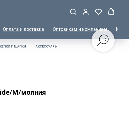
Оплата и доставка
Оптовикам и компаниям
КОНТ
КЕПКИ И ШАПКИ
АКСЕССУАРЫ
Hide/M/молния