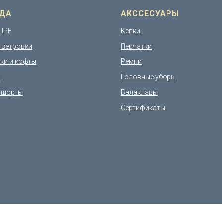
ДА
АКССЕСУАРЫ
UPF
Кепки
и ветровки
Перчатки
ки и кофты
Ремни
и
Головные уборы
 шорты
Балаклавы
Сертификаты