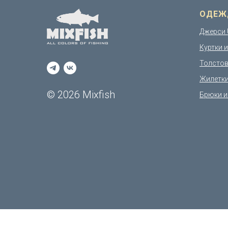
ОДЕЖ
Джерси 
Куртки 
Толстов
Жилетк
© 2026 Mixfish
Брюки и