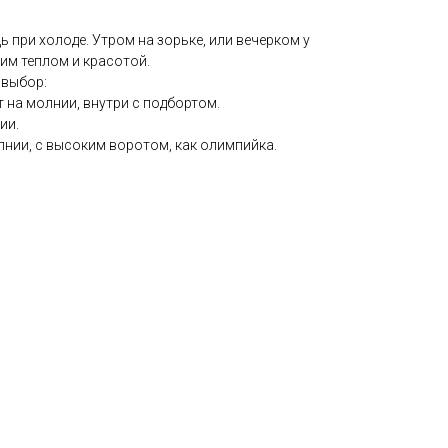
ь при холоде. Утром на зорьке, или вечерком у
оим теплом и красотой.
ь выбор:
т на молнии, внутри с подбортом.
ии.
лнии, с высоким воротом, как олимпийка.