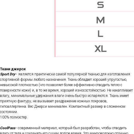
Ткани джерси
Sport Dry
– является практически самой популярной тканью для изготовления
спортивной формы любого назначения. Ткань обладает хорошей упругостью,
невысокой плотностью (что позволяет более эффективно отводить тепло с
поверхности кожи) и, в то же время, хорошей износостойкостью. Не накапливает
влагу, минимальные удержания влаги очень быстро испаряются. Ткань имеет
приятную фактуру, не вызывает раздражение кожных покровов,
гипоаллергенна. Вес Джерси минимален. Компактный размер в сложенном
состоянии.
100% полиэстер.
CoolPass
- современный материал, который был разработан, чтобы отводить
влагу от тела и сохранять его сухим долгое время. Это микроволокно отлично