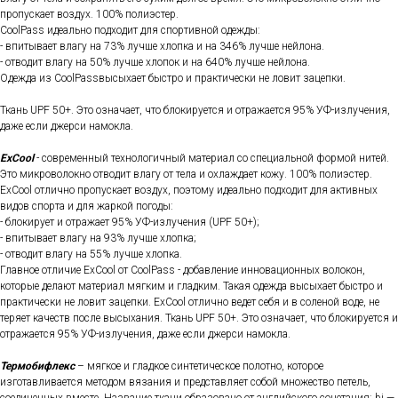
пропускает воздух. 100% полиэстер.
CoolPass идеально подходит для спортивной одежды:
- впитывает влагу на 73% лучше хлопка и на 346% лучше нейлона.
- отводит влагу на 50% лучше хлопок и на 640% лучше нейлона.
Одежда из CoolPassвысыхает быстро и практически не ловит зацепки.
Ткань UPF 50+. Это означает, что блокируется и отражается 95% УФ-излучения,
даже если джерси намокла.
ExCool
- современный технологичный материал со специальной формой нитей.
Это микроволокно отводит влагу от тела и охлаждает кожу. 100% полиэстер.
ExCool отлично пропускает воздух, поэтому идеально подходит для активных
видов спорта и для жаркой погоды:
- блокирует и отражает 95% УФ-излучения (UPF 50+);
- впитывает влагу на 93% лучше хлопка;
- отводит влагу на 55% лучше хлопка.
Главное отличие ExCool от CoolPass - добавление инновационных волокон,
которые делают материал мягким и гладким. Такая одежда высыхает быстро и
практически не ловит зацепки. ExCool отлично ведет себя и в соленой воде, не
теряет качеств после высыхания. Ткань UPF 50+. Это означает, что блокируется и
отражается 95% УФ-излучения, даже если джерси намокла.
Термобифлекс
– мягкое и гладкое синтетическое полотно, которое
изготавливается методом вязания и представляет собой множество петель,