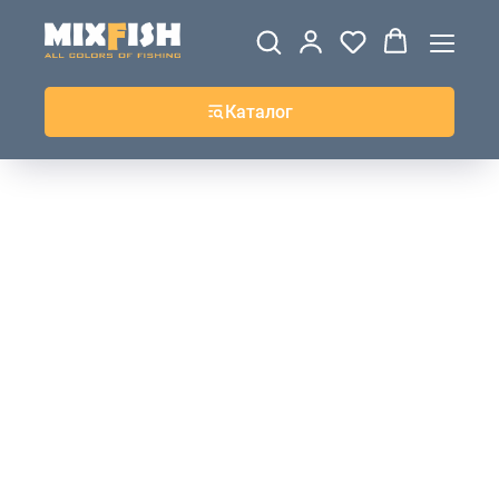
ДЖЕРСИ
ВЕТРОВКИ И
ТОЛСТОВКИ
ЖИЛЕТКИ
UPF+
КУРТКИ
КОФТЫ
БРЮКИ И
КЕПКИ И
АКСЕССУАРЫ
ШОРТЫ
ШАПКИ
Каталог