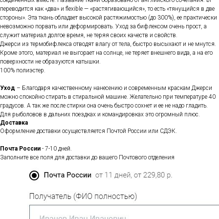
соединенных вместе. Название ткани образовано от английского сочетания: bi —
переводится как «два» и flexible — «растягивающийся», то есть «тянущийся в две
стороны». Эта ткань обладает высокой растяжимостью (до 300%), ее практически
невозможно порвать или деформировать. Уход за бифлексом очень прост, а
служит материал долгое время, не теряя своих качеств и свойств.
Джерси из термобифлекса отводят влагу от тела, быстро высыхают и не мнутся.
Кроме этого, материал не выгорает на солнце, не теряет внешнего вида, а на его
поверхности не образуются катышки.
100% полиэстер.
Уход
– Благодаря качественному нанесению и современным краскам Джерси
можно спокойно стирать в стиральной машине. Желательно при температуре 40
градусов. А так же после стирки она очень быстро сохнет и ее не надо гладить.
Для рыболовов в дальних поездках и командировках это огромный плюс.
Доставка
Оформление доставки осуществляется Почтой России или СДЭК.
Почта России
- 7-10 дней.
Заполните все поля для доставки до вашего Почтового отделения