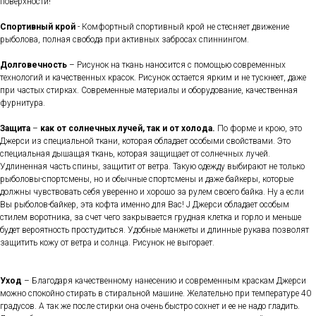
поверхности!
Спортивный крой
- Комфортный спортивный крой не стесняет движение
рыболова, полная свобода при активных забросах спиннингом.
Долговечность
– Рисунок на ткань наносится с помощью современных
технологий и качественных красок. Рисунок остается ярким и не тускнеет, даже
при частых стирках. Современные материалы и оборудование, качественная
фурнитура.
Защита
–
как от солнечных лучей, так и от холода.
По форме и крою, это
Джерси из специальной ткани, которая обладает особыми свойствами. Это
специальная дышащая ткань, которая защищает от солнечных лучей.
Удлиненная часть спины, защитит от ветра. Такую одежду выбирают не только
рыболовы-спортсмены, но и обычные спортсмены и даже байкеры, которые
должны чувствовать себя уверенно и хорошо за рулем своего байка. Ну а если
Вы рыболов-байкер, эта кофта именно для Вас! J Джерси обладает особым
стилем воротника, за счет чего закрывается грудная клетка и горло и меньше
будет вероятность простудиться. Удобные манжеты и длинные рукава позволят
защитить кожу от ветра и солнца. Рисунок не выгорает.
Уход
– Благодаря качественному нанесению и современным краскам Джерси
можно спокойно стирать в стиральной машине. Желательно при температуре 40
градусов. А так же после стирки она очень быстро сохнет и ее не надо гладить.