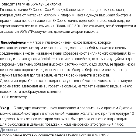
- отводит влагу на 55% лучше хлопка.
Главное отличие ExCool от CoolPass - добавление инновационных волокон,
которые делают материал мягким и гладким. Такая одежда высыхает быстро и
практически не ловит зацепки. ExCool отлично ведет себя и в соленой воде, не
теряет качеств после высыхания. Ткань UPF 50+. Это означает, что блокируется и
отражается 95% УФ-излучения, даже если джерси намокла.
Термобифлекс
– мягкое и гладкое синтетическое полотно, которое
изготавливается методом вязания и представляет собой множество петель,
соединенных вместе. Название ткани образовано от английского сочетания: bi —
переводится как «два» и flexible — «растягивающийся», то есть «тянущийся в две
стороны». Эта ткань обладает высокой растяжимостью (до 300%), ее практически
невозможно порвать или деформировать. Уход за бифлексом очень прост, а
служит материал долгое время, не теряя своих качеств и свойств.
Джерси из термобифлекса отводят влагу от тела, быстро высыхают и не мнутся.
Кроме этого, материал не выгорает на солнце, не теряет внешнего вида, а на его
поверхности не образуются катышки.
100% полиэстер.
Уход
– Благодаря качественному нанесению и современным краскам Джерси
можно спокойно стирать в стиральной машине. Желательно при температуре 40
градусов. А так же после стирки она очень быстро сохнет и ее не надо гладить.
Для рыболовов в дальних поездках и командировках это огромный плюс.
Доставка
Оформление доставки осуществляется Почтой России или СДЭК.