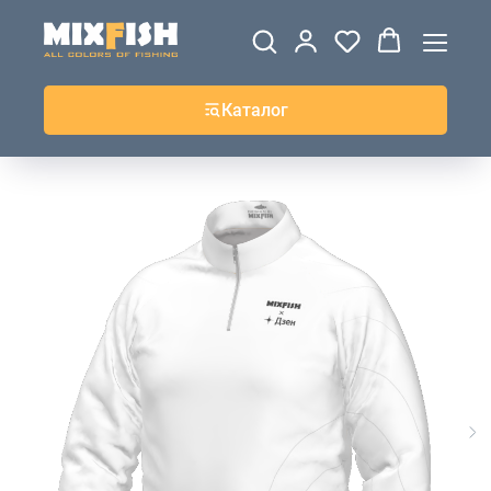
ДЖЕРСИ
ВЕТРОВКИ И
ТОЛСТОВКИ
ЖИЛЕТКИ
UPF+
КУРТКИ
КОФТЫ
БРЮКИ И
КЕПКИ И
АКСЕССУАРЫ
ШОРТЫ
ШАПКИ
Каталог