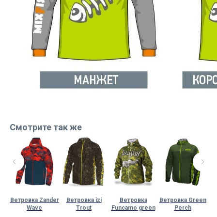
Смотрите так же
i
Ветровка Zander
Ветровка izi
Ветровка
Ветровка Green
Wave
Trout
Funcamo green
Perch