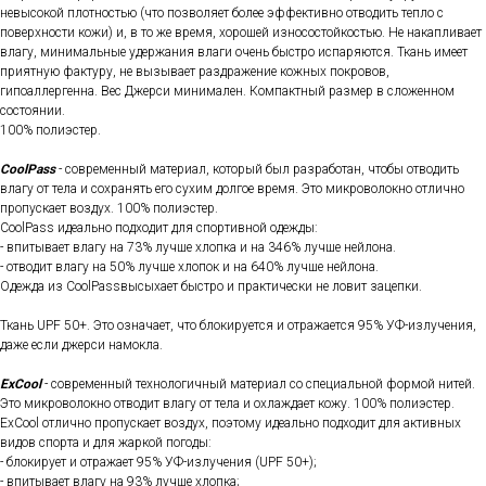
невысокой плотностью (что позволяет более эффективно отводить тепло с
поверхности кожи) и, в то же время, хорошей износостойкостью. Не накапливает
влагу, минимальные удержания влаги очень быстро испаряются. Ткань имеет
приятную фактуру, не вызывает раздражение кожных покровов,
гипоаллергенна. Вес Джерси минимален. Компактный размер в сложенном
состоянии.
100% полиэстер.
CoolPass
- современный материал, который был разработан, чтобы отводить
влагу от тела и сохранять его сухим долгое время. Это микроволокно отлично
пропускает воздух. 100% полиэстер.
CoolPass идеально подходит для спортивной одежды:
- впитывает влагу на 73% лучше хлопка и на 346% лучше нейлона.
- отводит влагу на 50% лучше хлопок и на 640% лучше нейлона.
Одежда из CoolPassвысыхает быстро и практически не ловит зацепки.
Ткань UPF 50+. Это означает, что блокируется и отражается 95% УФ-излучения,
даже если джерси намокла.
ExCool
- современный технологичный материал со специальной формой нитей.
Это микроволокно отводит влагу от тела и охлаждает кожу. 100% полиэстер.
ExCool отлично пропускает воздух, поэтому идеально подходит для активных
видов спорта и для жаркой погоды:
- блокирует и отражает 95% УФ-излучения (UPF 50+);
- впитывает влагу на 93% лучше хлопка;