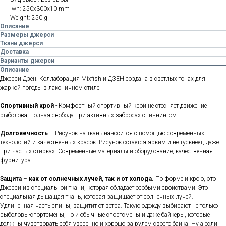
lwh: 250x300x10 mm
Weight: 250 g
Описание
Размеры джерси
Ткани джерси
Доставка
Варианты джерси
Описание
Джерси Дзен. Коллаборация Mixfish и ДЗЕН создана в светлых тонах для
жаркой погоды в лаконичном стиле!
Спортивный крой
- Комфортный спортивный крой не стесняет движение
рыболова, полная свобода при активных забросах спиннингом.
Долговечность
– Рисунок на ткань наносится с помощью современных
технологий и качественных красок. Рисунок остается ярким и не тускнеет, даже
при частых стирках. Современные материалы и оборудование, качественная
фурнитура.
Защита
–
как от солнечных лучей, так и от холода.
По форме и крою, это
Джерси из специальной ткани, которая обладает особыми свойствами. Это
специальная дышащая ткань, которая защищает от солнечных лучей.
Удлиненная часть спины, защитит от ветра. Такую одежду выбирают не только
рыболовы-спортсмены, но и обычные спортсмены и даже байкеры, которые
должны чувствовать себя уверенно и хорошо за рулем своего байка. Ну а если