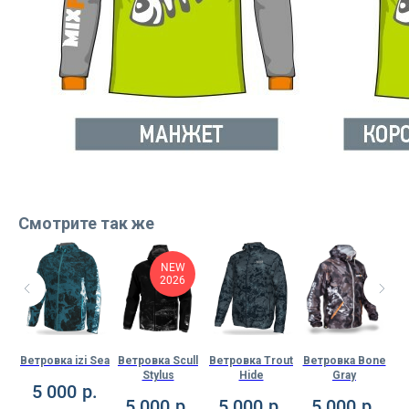
Смотрите так же
NEW
2026
der
Ветровка izi Sea
Ветровка Scull
Ветровка Trout
Ветровка Bone
В
Stylus
Hide
Gray
5 000
р.
.
5 000
р.
5 000
р.
5 000
р.