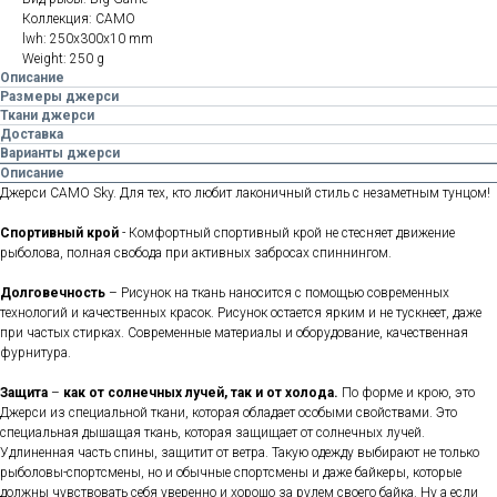
Коллекция: CAMO
lwh: 250x300x10 mm
Weight: 250 g
Описание
Размеры джерси
Ткани джерси
Доставка
Варианты джерси
Описание
Джерси CAMO Sky. Для тех, кто любит лаконичный стиль с незаметным тунцом!
Спортивный крой
- Комфортный спортивный крой не стесняет движение
рыболова, полная свобода при активных забросах спиннингом.
Долговечность
– Рисунок на ткань наносится с помощью современных
технологий и качественных красок. Рисунок остается ярким и не тускнеет, даже
при частых стирках. Современные материалы и оборудование, качественная
фурнитура.
Защита
–
как от солнечных лучей, так и от холода.
По форме и крою, это
Джерси из специальной ткани, которая обладает особыми свойствами. Это
специальная дышащая ткань, которая защищает от солнечных лучей.
Удлиненная часть спины, защитит от ветра. Такую одежду выбирают не только
рыболовы-спортсмены, но и обычные спортсмены и даже байкеры, которые
должны чувствовать себя уверенно и хорошо за рулем своего байка. Ну а если