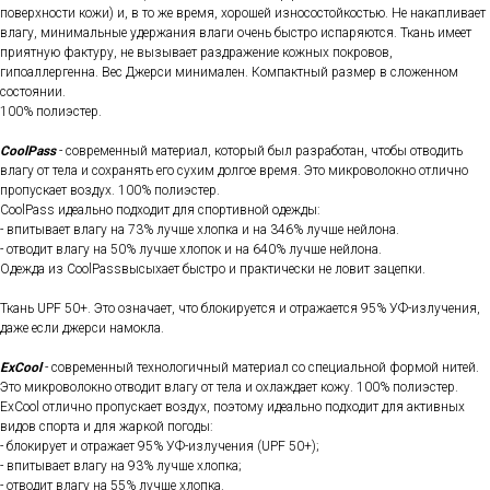
поверхности кожи) и, в то же время, хорошей износостойкостью. Не накапливает
влагу, минимальные удержания влаги очень быстро испаряются. Ткань имеет
приятную фактуру, не вызывает раздражение кожных покровов,
гипоаллергенна. Вес Джерси минимален. Компактный размер в сложенном
состоянии.
100% полиэстер.
CoolPass
- современный материал, который был разработан, чтобы отводить
влагу от тела и сохранять его сухим долгое время. Это микроволокно отлично
пропускает воздух. 100% полиэстер.
CoolPass идеально подходит для спортивной одежды:
- впитывает влагу на 73% лучше хлопка и на 346% лучше нейлона.
- отводит влагу на 50% лучше хлопок и на 640% лучше нейлона.
Одежда из CoolPassвысыхает быстро и практически не ловит зацепки.
Ткань UPF 50+. Это означает, что блокируется и отражается 95% УФ-излучения,
даже если джерси намокла.
ExCool
- современный технологичный материал со специальной формой нитей.
Это микроволокно отводит влагу от тела и охлаждает кожу. 100% полиэстер.
ExCool отлично пропускает воздух, поэтому идеально подходит для активных
видов спорта и для жаркой погоды:
- блокирует и отражает 95% УФ-излучения (UPF 50+);
- впитывает влагу на 93% лучше хлопка;
- отводит влагу на 55% лучше хлопка.