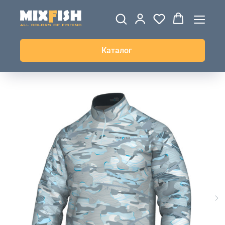
ДЖЕРСИ
ВЕТРОВКИ И
ТОЛСТОВКИ
ЖИЛЕТКИ
UPF+
КУРТКИ
КОФТЫ
БРЮКИ И
КЕПКИ И
АКСЕССУАРЫ
ШОРТЫ
ШАПКИ
Каталог