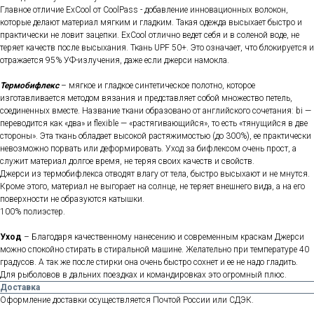
Главное отличие ExCool от CoolPass - добавление инновационных волокон,
которые делают материал мягким и гладким. Такая одежда высыхает быстро и
практически не ловит зацепки. ExCool отлично ведет себя и в соленой воде, не
теряет качеств после высыхания. Ткань UPF 50+. Это означает, что блокируется и
отражается 95% УФ-излучения, даже если джерси намокла.
Термобифлекс
– мягкое и гладкое синтетическое полотно, которое
изготавливается методом вязания и представляет собой множество петель,
соединенных вместе. Название ткани образовано от английского сочетания: bi —
переводится как «два» и flexible — «растягивающийся», то есть «тянущийся в две
стороны». Эта ткань обладает высокой растяжимостью (до 300%), ее практически
невозможно порвать или деформировать. Уход за бифлексом очень прост, а
служит материал долгое время, не теряя своих качеств и свойств.
Джерси из термобифлекса отводят влагу от тела, быстро высыхают и не мнутся.
Кроме этого, материал не выгорает на солнце, не теряет внешнего вида, а на его
поверхности не образуются катышки.
100% полиэстер.
Уход
– Благодаря качественному нанесению и современным краскам Джерси
можно спокойно стирать в стиральной машине. Желательно при температуре 40
градусов. А так же после стирки она очень быстро сохнет и ее не надо гладить.
Для рыболовов в дальних поездках и командировках это огромный плюс.
Доставка
Оформление доставки осуществляется Почтой России или СДЭК.