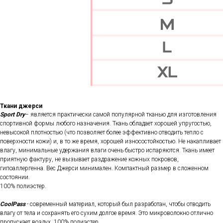
Ткани джерси
Sport Dry
– является практически самой популярной тканью для изготовления
спортивной формы любого назначения. Ткань обладает хорошей упругостью,
невысокой плотностью (что позволяет более эффективно отводить тепло с
поверхности кожи) и, в то же время, хорошей износостойкостью. Не накапливает
влагу, минимальные удержания влаги очень быстро испаряются. Ткань имеет
приятную фактуру, не вызывает раздражение кожных покровов,
гипоаллергенна. Вес Джерси минимален. Компактный размер в сложенном
состоянии.
100% полиэстер.
CoolPass
- современный материал, который был разработан, чтобы отводить
влагу от тела и сохранять его сухим долгое время. Это микроволокно отлично
пропускает воздух. 100% полиэстер.