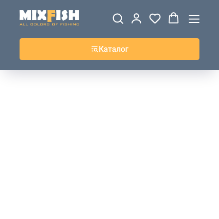
ДЖЕРСИ
ВЕТРОВКИ И
ТОЛСТОВКИ
ЖИЛЕТКИ
UPF+
КУРТКИ
КОФТЫ
БРЮКИ И
КЕПКИ И
АКСЕССУАРЫ
ШОРТЫ
ШАПКИ
Каталог