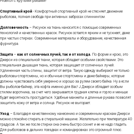
Hidefish с крутыми рыбами!
Спортивный крой
- Комфортный спортивный крой не стесняет движение
рыболова, полная свобода при активных забросах спиннингом.
Долговечность
– Рисунок на ткань наносится с помощью современных
технологий и качественных красок. Рисунок остается ярким и не тускнеет, даже
при частых стирках. Современные материалы и оборудование, качественная
фурнитура.
Защита
–
как от солнечных лучей, так и от холода.
По форме и крою, это
Джерси из специальной ткани, которая обладает особыми свойствами. Это
специальная дышащая ткань, которая защищает от солнечных лучей.
Удлиненная часть спины, защитит от ветра. Такую одежду выбирают не только
рыболовы-спортсмены, но и обычные спортсмены и даже байкеры, которые
должны чувствовать себя уверенно и хорошо за рулем своего байка. Ну а если
Вы рыболов-байкер, эта кофта именно для Вас! J Джерси обладает особым
стилем воротника, за счет чего закрывается грудная клетка и горло и меньше
будет вероятность простудиться. Удобные манжеты и длинные рукава позволят
защитить кожу от ветра и солнца. Рисунок не выгорает.
Уход
– Благодаря качественному нанесению и современным краскам Джерси
можно спокойно стирать в стиральной машине. Желательно при температуре 40
градусов. А так же после стирки она очень быстро сохнет и ее не надо гладить.
Для рыболовов в дальних поездках и командировках это огромный плюс.