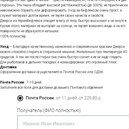
переводится как «два» и flexible — «растягивающийся», то есть «тянущийся в две
стороны». Эта ткань обладает высокой растяжимостью (до 300%), ее практически
невозможно порвать или деформировать. Уход за бифлексом очень прост, а
служит материал долгое время, не теряя своих качеств и свойств.
Джерси из термобифлекса отводят влагу от тела, быстро высыхают и не мнутся.
Кроме этого, материал не выгорает на солнце, не теряет внешнего вида, а на его
поверхности не образуются катышки.
100% полиэстер.
Уход
– Благодаря качественному нанесению и современным краскам Джерси
можно спокойно стирать в стиральной машине. Желательно при температуре 40
градусов. А так же после стирки она очень быстро сохнет и ее не надо гладить.
Для рыболовов в дальних поездках и командировках это огромный плюс.
Доставка
Оформление доставки осуществляется Почтой России или СДЭК.
Почта России
- 7-10 дней.
Заполните все поля для доставки до вашего Почтового отделения