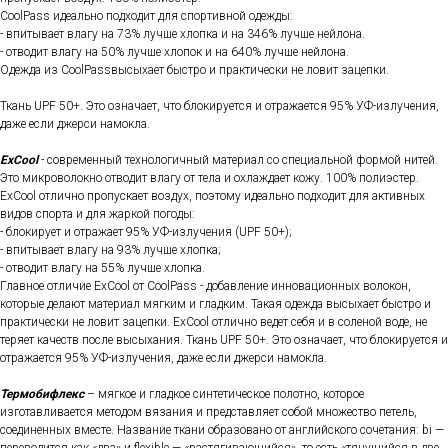
CoolPass идеально подходит для спортивной одежды:
- впитывает влагу на 73% лучше хлопка и на 346% лучше нейлона.
- отводит влагу на 50% лучше хлопок и на 640% лучше нейлона.
Одежда из CoolPassвысыхает быстро и практически не ловит зацепки.
Ткань UPF 50+. Это означает, что блокируется и отражается 95% УФ-излучения,
даже если джерси намокла.
ExCool
- современный технологичный материал со специальной формой нитей.
Это микроволокно отводит влагу от тела и охлаждает кожу. 100% полиэстер.
ExCool отлично пропускает воздух, поэтому идеально подходит для активных
видов спорта и для жаркой погоды:
- блокирует и отражает 95% УФ-излучения (UPF 50+);
- впитывает влагу на 93% лучше хлопка;
- отводит влагу на 55% лучше хлопка.
Главное отличие ExCool от CoolPass - добавление инновационных волокон,
которые делают материал мягким и гладким. Такая одежда высыхает быстро и
практически не ловит зацепки. ExCool отлично ведет себя и в соленой воде, не
теряет качеств после высыхания. Ткань UPF 50+. Это означает, что блокируется и
отражается 95% УФ-излучения, даже если джерси намокла.
Термобифлекс
– мягкое и гладкое синтетическое полотно, которое
изготавливается методом вязания и представляет собой множество петель,
соединенных вместе. Название ткани образовано от английского сочетания: bi —