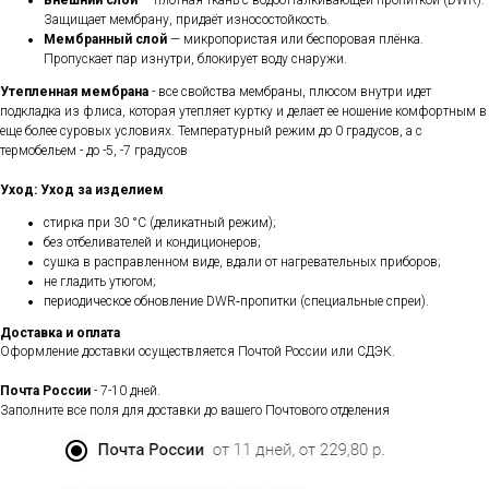
Внешний слой
— плотная ткань с водоотталкивающей пропиткой (DWR).
Защищает мембрану, придаёт износостойкость.
Мембранный слой
— микропористая или беспоровая плёнка.
Пропускает пар изнутри, блокирует воду снаружи.
Утепленная мембрана
- все свойства мембраны, плюсом внутри идет
подкладка из флиса, которая утепляет куртку и делает ее ношение комфортным в
еще более суровых условиях. Температурный режим до 0 градусов, а с
термобельем - до -5, -7 градусов
Уход:
Уход за изделием
стирка при 30 °C (деликатный режим);
без отбеливателей и кондиционеров;
сушка в расправленном виде, вдали от нагревательных приборов;
не гладить утюгом;
периодическое обновление DWR‑пропитки (специальные спреи).
Доставка и оплата
Оформление доставки осуществляется Почтой России или СДЭК.
Почта России
- 7-10 дней.
Заполните все поля для доставки до вашего Почтового отделения