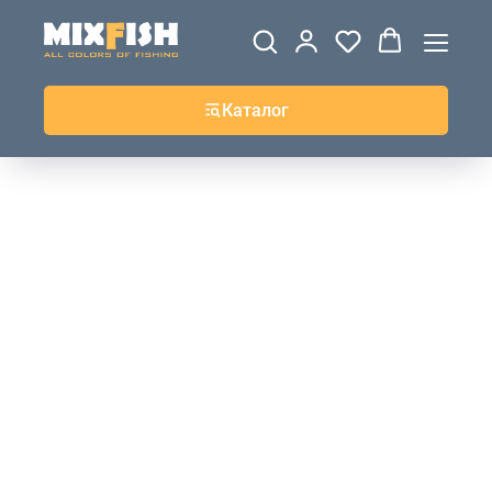
ДЖЕРСИ
ВЕТРОВКИ И
ТОЛСТОВКИ
ЖИЛЕТКИ
UPF+
КУРТКИ
КОФТЫ
БРЮКИ И
КЕПКИ И
АКСЕССУАРЫ
ШОРТЫ
ШАПКИ
Каталог