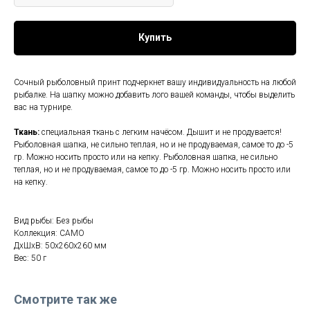
Купить
Сочный рыболовный принт подчеркнет вашу индивидуальность на любой
рыбалке. На шапку можно добавить лого вашей команды, чтобы выделить
вас на турнире.
Ткань:
специальная ткань с легким начёсом. Дышит и не продувается!
Рыболовная шапка, не сильно теплая, но и не продуваемая, самое то до -5
гр. Можно носить просто или на кепку. Рыболовная шапка, не сильно
теплая, но и не продуваемая, самое то до -5 гр. Можно носить просто или
на кепку.
Вид рыбы: Без рыбы
Коллекция: CAMO
ДxШxВ: 50x260x260 мм
Вес: 50 г
Смотрите так же