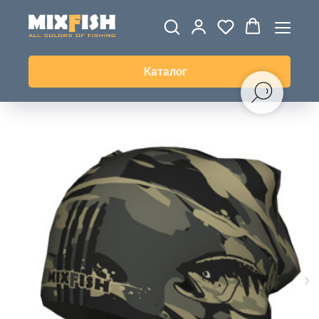
ДЖЕРСИ
ВЕТРОВКИ И
ТОЛСТОВКИ
ЖИЛЕТКИ
UPF+
КУРТКИ
КОФТЫ
БРЮКИ И
КЕПКИ И
АКСЕССУАРЫ
ШОРТЫ
ШАПКИ
Каталог