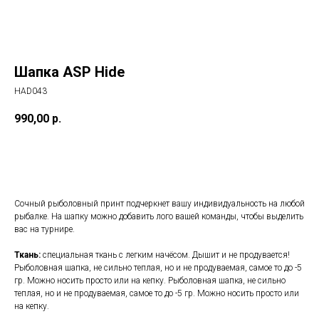
Шапка ASP Hide
HAD043
990,00
р.
Купить
Сочный рыболовный принт подчеркнет вашу индивидуальность на любой
рыбалке. На шапку можно добавить лого вашей команды, чтобы выделить
вас на турнире.
Ткань:
специальная ткань с легким начёсом. Дышит и не продувается!
Рыболовная шапка, не сильно теплая, но и не продуваемая, самое то до -5
гр. Можно носить просто или на кепку. Рыболовная шапка, не сильно
теплая, но и не продуваемая, самое то до -5 гр. Можно носить просто или
на кепку.