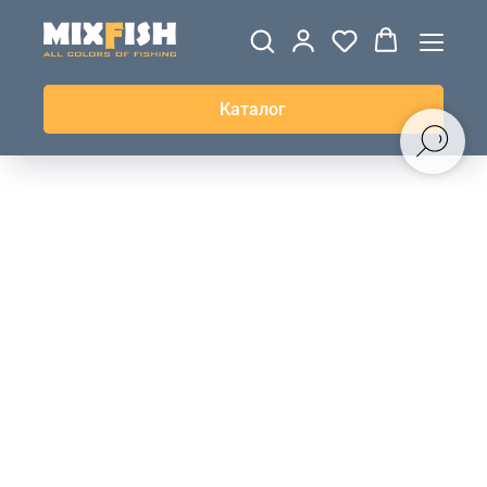
ДЖЕРСИ
ВЕТРОВКИ И
ТОЛСТОВКИ
ЖИЛЕТКИ
UPF+
КУРТКИ
КОФТЫ
БРЮКИ И
КЕПКИ И
АКСЕССУАРЫ
ШОРТЫ
ШАПКИ
Каталог