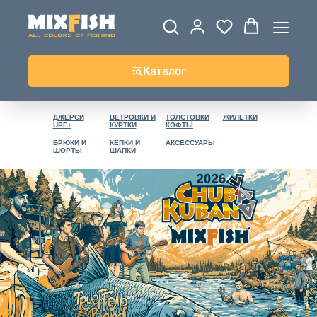
Каталог
ДЖЕРСИ
ВЕТРОВКИ И
ТОЛСТОВКИ
ЖИЛЕТКИ
UPF+
КУРТКИ
КОФТЫ
БРЮКИ И
КЕПКИ И
АКСЕССУАРЫ
ШОРТЫ
ШАПКИ