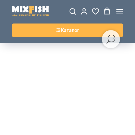
ДЖЕРСИ
ВЕТРОВКИ И
ТОЛСТОВКИ
ЖИЛЕТКИ
UPF+
КУРТКИ
КОФТЫ
БРЮКИ И
КЕПКИ И
АКСЕССУАРЫ
ШОРТЫ
ШАПКИ
Каталог