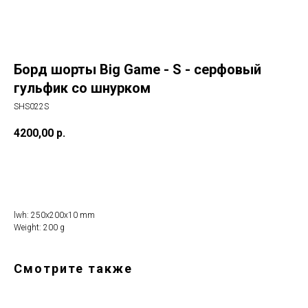
Борд шорты Big Game - S - серфовый
гульфик со шнурком
SHS022S
4200,00
р.
Купить
lwh: 250x200x10 mm
Weight: 200 g
Смотрите также