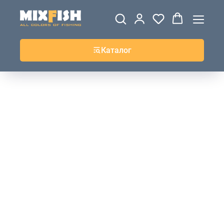
ДЖЕРСИ
ВЕТРОВКИ И
ТОЛСТОВКИ
ЖИЛЕТКИ
UPF+
КУРТКИ
КОФТЫ
БРЮКИ И
КЕПКИ И
АКСЕССУАРЫ
ШОРТЫ
ШАПКИ
Каталог