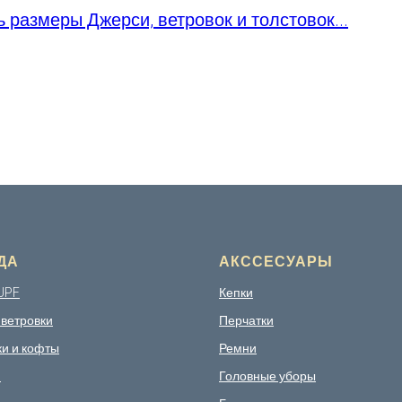
ь размеры Джерси, ветровок и толстовок...
ДА
АКССЕСУАРЫ
UPF
Кепки
 ветровки
Перчатки
ки и кофты
Ремни
и
Головные уборы