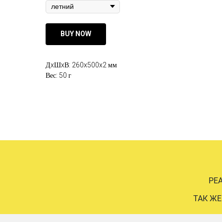
BUY NOW
ДxШxВ: 260x500x2 мм
Вес: 50 г
РЕ
ТАК ЖЕ