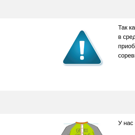
Так к
в ср
приоб
сорев
У нас