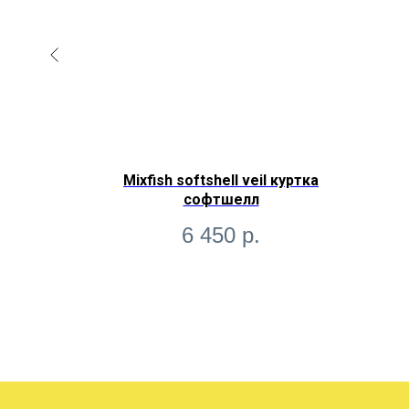
ерси, для
Mixfish softshell veil куртка
ортивная
софтшелл
6 450
р.