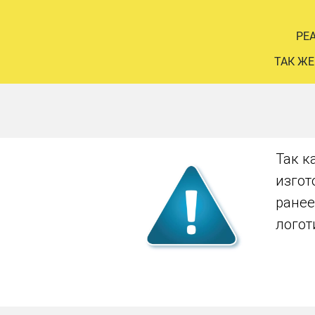
РЕ
ТАК ЖЕ
Так к
изгот
ранее
логот