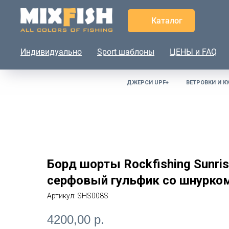
Каталог
Индивидуально
Sport шаблоны
ЦЕНЫ и FAQ
ДЖЕРСИ UPF+
ВЕТРОВКИ И К
Борд шорты Rockfishing Sunrise
серфовый гульфик со шнурко
Артикул:
SHS008S
4200,00
р.