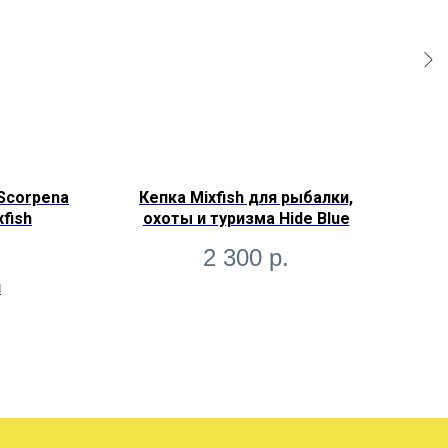
Scorpena
Кепка Mixfish для рыбалки,
Mi
fish
охоты и туризма Hide Blue
ло
2 300
р.
и