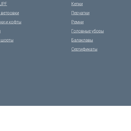
UPF
Кепки
и ветровки
Перчатки
ки и кофты
Ремни
и
Головные уборы
 шорты
Балаклавы
Сертификаты