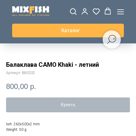
ДЖЕРСИ
ВЕТРОВКИ И
ТОЛСТОВКИ
ЖИЛЕТКИ
UPF+
КУРТКИ
КОФТЫ
БРЮКИ И
КЕПКИ И
АКСЕССУАРЫ
ШОРТЫ
ШАПКИ
Каталог
Балаклава CAMO Khaki - летний
Артикул:
BBS032
800,00
р.
Купить
lwh: 260x500x2 mm
Weight: 50 g