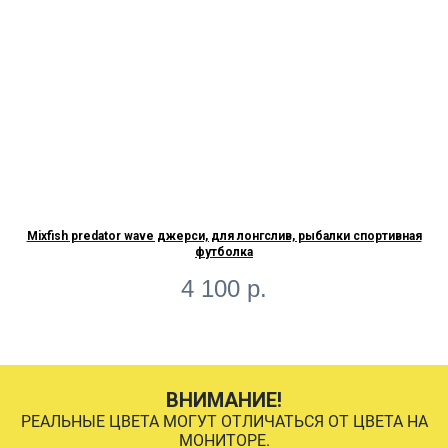
Mixfish predator wave джерси, для лонгслив, рыбалки спортивная
Bi
футболка
4 100
р.
ВНИМАНИЕ!
РЕАЛЬНЫЕ ЦВЕТА МОГУТ ОТЛИЧАТЬСЯ ОТ ЦВЕТА НА
МОНИТОРЕ.