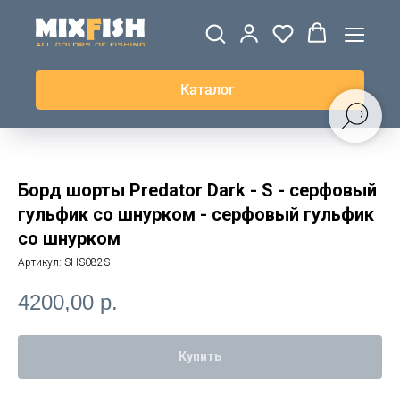
ДЖЕРСИ
ВЕТРОВКИ И
ТОЛСТОВКИ
ЖИЛЕТКИ
UPF+
КУРТКИ
КОФТЫ
БРЮКИ И
КЕПКИ И
АКСЕССУАРЫ
ШОРТЫ
ШАПКИ
Каталог
Борд шорты Predator Dark - S - серфовый
гульфик со шнурком - серфовый гульфик
со шнурком
Артикул:
SHS082S
4200,00
р.
Купить