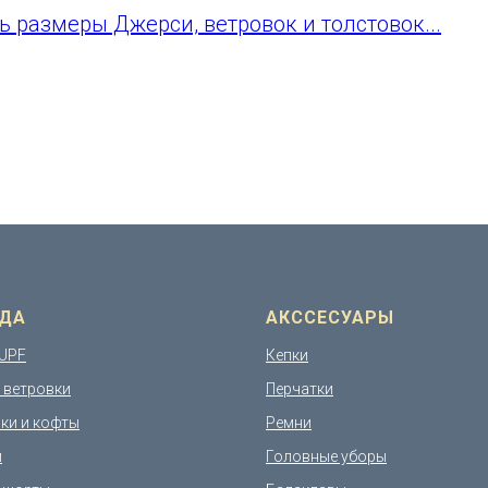
ь размеры Джерси, ветровок и толстовок...
ДА
АКССЕСУАРЫ
UPF
Кепки
и ветровки
Перчатки
ки и кофты
Ремни
и
Головные уборы