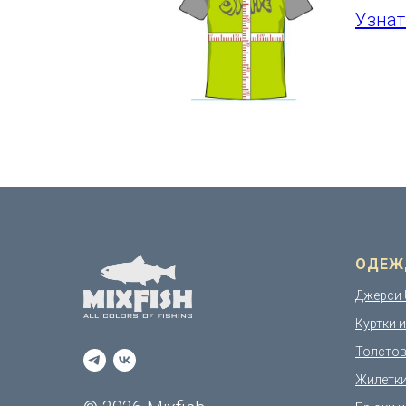
Узнат
ОДЕЖ
Джерси 
Куртки 
Толстов
Жилетк