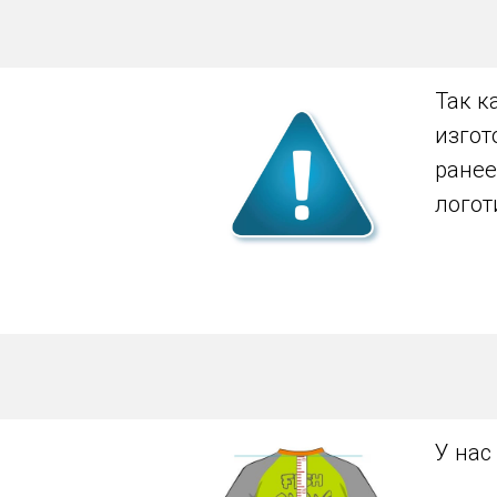
Так к
изгот
ранее
логот
У нас