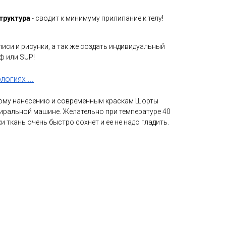
труктура
- сводит к минимуму прилипание к телу!
иси и рисунки, а так же создать индивидуальный
ф или SUP!
огиях ...
ому нанесению и современным краскам Шорты
иральной машине. Желательно при температуре 40
ки ткань очень быстро сохнет и ее не надо гладить.