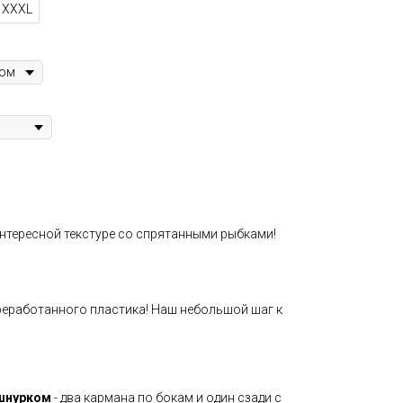
XXXL
 интересной текстуре со спрятанными рыбками!
реработанного пластика! Наш небольшой шаг к
шнурком
- два кармана по бокам и один сзади с