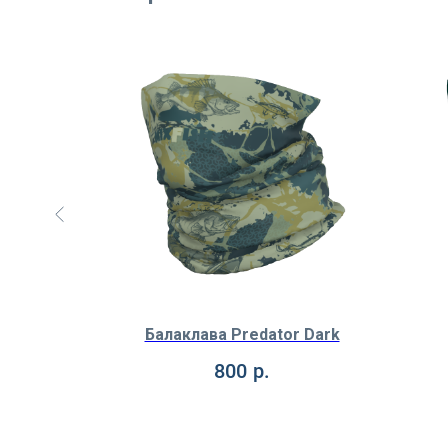
ave
Балаклава Predator Dark
800
р.