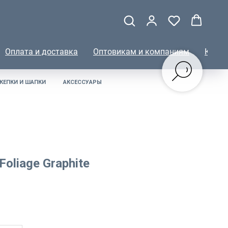
Оплата и доставка
Оптовикам и компаниям
КОНТ
КЕПКИ И ШАПКИ
АКСЕССУАРЫ
oliage Graphite