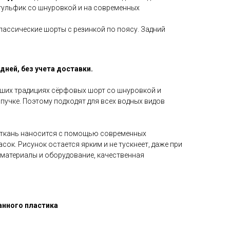
 гульфик со шнуровкой и на современных
классические шорты с резинкой по поясу. Задний
дней, без учета доставки.
чших традициях сёрфовых шорт со шнуровкой и
пучке. Поэтому подходят для всех водных видов
 ткань наносится с помощью современных
сок. Рисунок остается ярким и не тускнеет, даже при
 материалы и оборудование, качественная
анного пластика