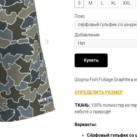
S
M
L
XL
XXL
Пояс
Добавления
Купить
Шорты Fish Foliage Graphite в
ОПРЕДЕЛИТЬ РАЗМЕР
ТКАНЬ:
100% полиэстер из пе
заботе о природе!
Варианты:
Сёрфовый гульфик со 