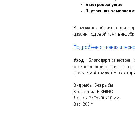
Быстросохнущие
Внутренняя алмазная с
Вы можете добавить свои надп
дизайн под свой каяк, виндсёр
Подробнее о тканях и технол
Уход
– Благодаря качественн
можно спокойно стирать в ст
градусов. А так же после стир
Вид рыбы: Без рыбы
Коллекция: FISHING
ДxШxВ: 250x200x10 мм
Вес: 200 г