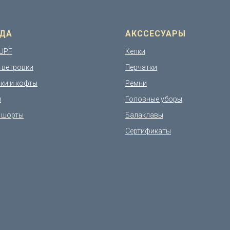
ДА
АКССЕСУАРЫ
UPF
Кепки
и ветровки
Перчатки
ки и кофты
Ремни
и
Головные уборы
 шорты
Балаклавы
Сертификаты