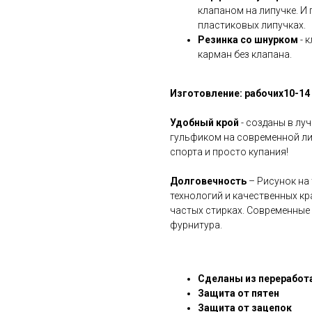
клапаном на липучке. И
пластиковых липучках.
Резинка со шнурком
- 
карман без клапана.
Изготовление: рабочих10-14 
Удобный крой
- созданы в лу
гульфиком на современной ли
спорта и просто купания!
Долговечность
– Рисунок на
технологий и качественных кра
частых стирках. Современные
фурнитура.
Сделаны из переработ
Защита от пятен
Защита от зацепок