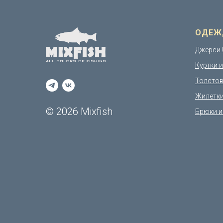
ОДЕЖ
Джерси 
Куртки 
Толстов
Жилетк
© 2026 Mixfish
Брюки и