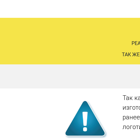
РЕ
ТАК ЖЕ
Так к
изгот
ранее
логот