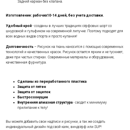
Задний карман без клапана.
Изготовление: рабочих10-14 дней, без учета доставки.
Удобный крой
- созданы в лучших традициях сёрфовых шорт со
шнуровкой и гульфиком на современной липучке. Поэтому подходят для
всех водных видов спорта и просто купания!
Долговечность
– Рисунок на ткань наносится с помощью современных
технологий и качественных красок. Рисунок остается ярким и не тускнеет,
даже при частых стирках. Современные материалы и оборудование,
качественная фурнитура.
Сделаны из переработанного пластика
Защита от пятен
Защита от зацепок
Быстросохнущие
Внутренняя алмазная структура
- сводит к минимуму
прилипание к телу!
Вы можете добавить свои надписи и рисунки, а так же создать
индивидуальный дизайн под свой каяк, виндсёрф или SUP!