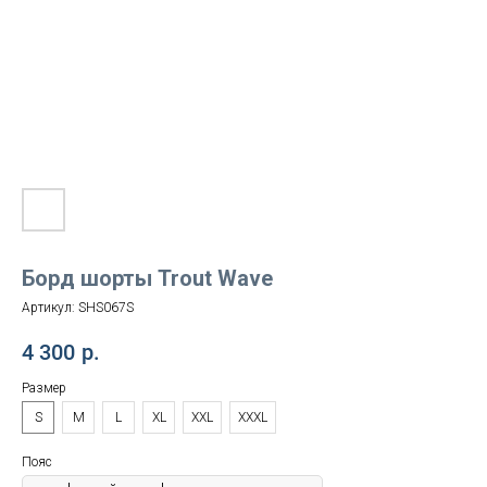
Борд шорты Trout Wave
Артикул:
SHS067S
4 300
р.
Размер
S
M
L
XL
XXL
XXXL
Пояс