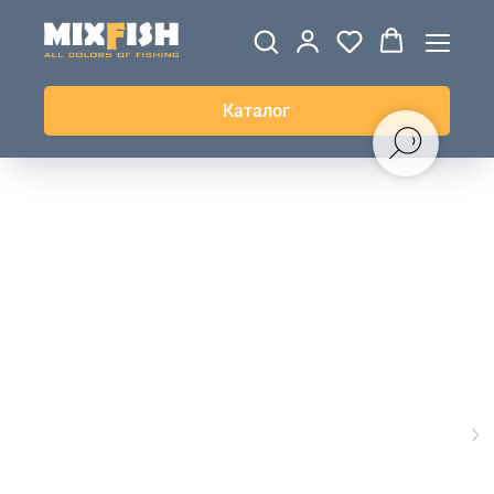
ДЖЕРСИ
ВЕТРОВКИ И
ТОЛСТОВКИ
ЖИЛЕТКИ
UPF+
КУРТКИ
КОФТЫ
БРЮКИ И
КЕПКИ И
АКСЕССУАРЫ
ШОРТЫ
ШАПКИ
Каталог