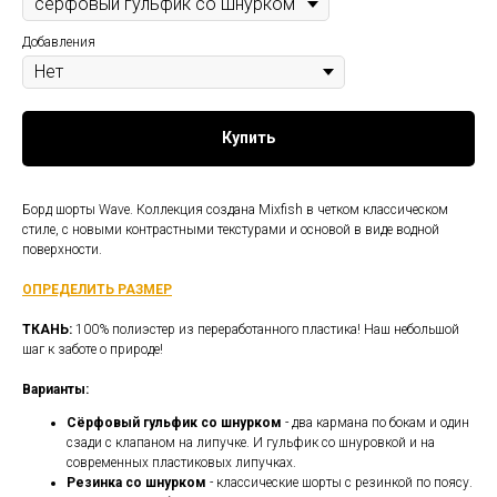
Добавления
Купить
Борд шорты Wave. Коллекция создана Mixfish в четком классическом
стиле, с новыми контрастными текстурами и основой в виде водной
поверхности.
ОПРЕДЕЛИТЬ РАЗМЕР
ТКАНЬ:
100% полиэстер из переработанного пластика! Наш небольшой
шаг к заботе о природе!
Варианты:
Сёрфовый гульфик со шнурком
- два кармана по бокам и один
сзади с клапаном на липучке. И гульфик со шнуровкой и на
современных пластиковых липучках.
Резинка со шнурком
- классические шорты с резинкой по поясу.